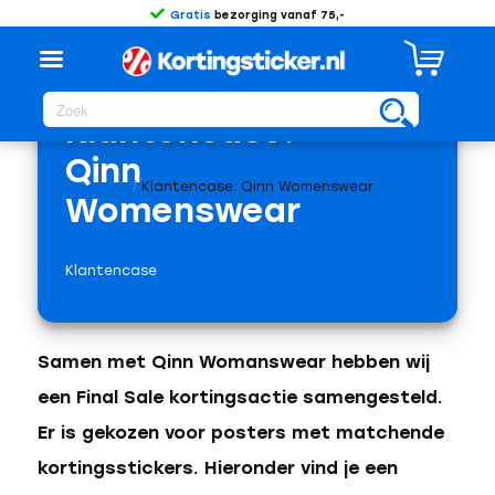
Gratis
bezorging vanaf 75,-
Terug
Klantencase:
Qinn
/
Klantencase: Qinn Womenswear
Womenswear
Klantencase
Samen met Qinn Womanswear hebben wij
een Final Sale kortingsactie samengesteld.
Er is gekozen voor posters met matchende
kortingsstickers. Hieronder vind je een