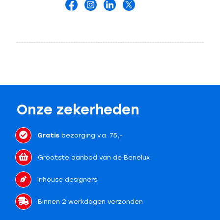
Onze zekerheden
Gratis
bezorging v.a. 75,-
Grootste aanbod van de Benelux
Inhouse designers
Binnen 2 werkdagen verzonden