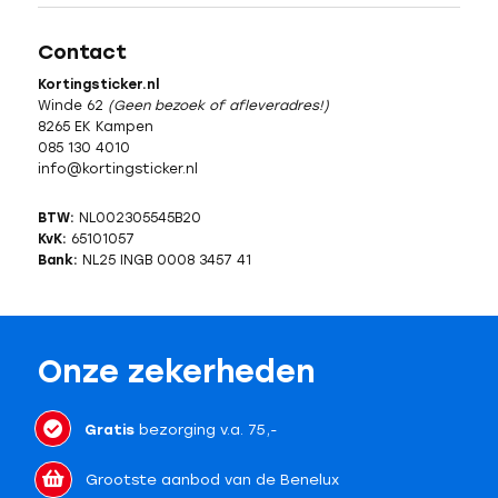
Contact
Kortingsticker.nl
Winde 62
(Geen bezoek of afleveradres!)
8265 EK Kampen
085 130 4010
info@kortingsticker.nl
BTW:
NL002305545B20
KvK:
65101057
Bank:
NL25 INGB 0008 3457 41
Onze zekerheden
Gratis
bezorging v.a. 75,-
Grootste aanbod van de Benelux