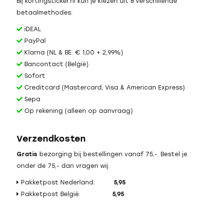
Bij kortingsticker.nl kun je kiezen uit 8 verschillende
betaalmethodes:
iDEAL
PayPal
Klarna (NL & BE: € 1,00 + 2,99%)
Bancontact (België)
Sofort
Creditcard (Mastercard, Visa & American Express)
Sepa
Op rekening (alleen op aanvraag)
Verzendkosten
Gratis
bezorging bij bestellingen vanaf 75,-. Bestel je
onder de 75,- dan vragen wij:
Pakketpost Nederland:
5,95
Pakketpost België:
5,95