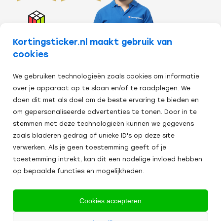
Kortingsticker.nl maakt gebruik van
cookies
Veilig afrekenen:
We gebruiken technologieën zoals cookies om informatie
over je apparaat op te slaan en/of te raadplegen. We
doen dit met als doel om de beste ervaring te bieden en
Alle
om gepersonaliseerde advertenties te tonen. Door in te
2024
prijzen zijn excl. BTW
Algemene Voorwaarden
Cookies
stemmen met deze technologieën kunnen we gegevens
Kortingsticker.
zoals bladeren gedrag of unieke ID's op deze site
verwerken. Als je geen toestemming geeft of je
toestemming intrekt, kan dit een nadelige invloed hebben
op bepaalde functies en mogelijkheden.
Cookies accepteren