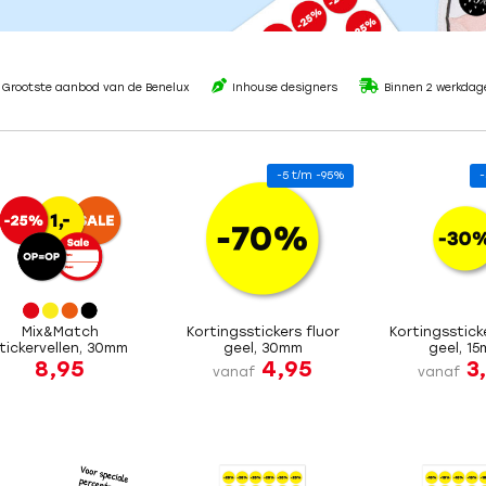
Grootste aanbod van de Benelux
Inhouse designers
Binnen 2 werkdag
-5 t/m -95%
-
Mix&Match
Kortingsstickers fluor
Kortingsstick
tickervellen, 30mm
geel, 30mm
geel, 1
8,95
4,95
3
vanaf
vanaf