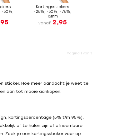
ickers
Kortingsstickers
 -50%,
-25%, -50%, -75%,
15mm
,95
2,95
vanaf
Pagina 1 van 3
n sticker. Hoe meer aandacht je weet te
nten aan tot mooie aankopen.
sign, kortingspercentage (5% t/m 95%),
akkelijk af te halen zijn of afneembare
en. Zoek je een kortingssticker voor op