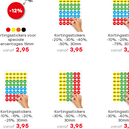
rtingsstickers voor
Kortingsstickers
Kortingsst
speciale
-20%, -30%, -40%,
-10%, -25%,
percentages 15mm
-50%, 30mm
-75%, 3
2,95
3,95
3
vanaf
vanaf
vanaf
Kortingsstickers
Kortingsstickers
Kortingsst
-10%, -15%, -20%,
-30%, -50%, -70%,
-30%, -40%,
-25%, 30mm
30mm
30m
3,95
3,95
3
vanaf
vanaf
vanaf