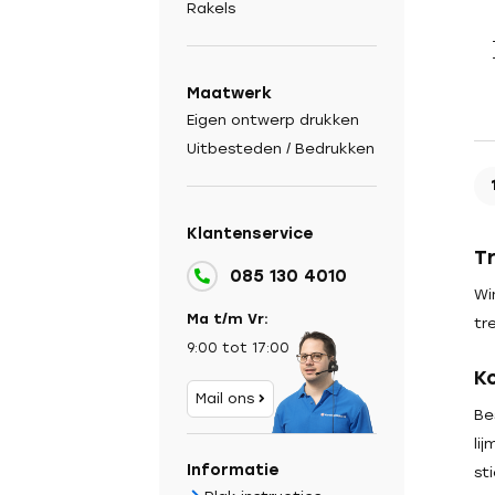
Rakels
Maatwerk
Eigen ontwerp drukken
Uitbesteden / Bedrukken
Klantenservice
T
085 130 4010
Wi
Ma t/m Vr:
tr
9:00 tot 17:00
K
Mail ons
Be
li
Informatie
st