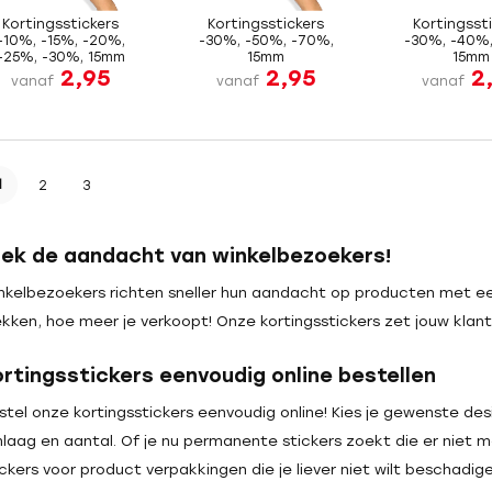
Kortingsstickers
Kortingsstickers
Kortingsst
-10%, -15%, -20%,
-30%, -50%, -70%,
-30%, -40%,
-25%, -30%, 15mm
15mm
15mm
2,95
2,95
2
vanaf
vanaf
vanaf
1
2
3
rek de aandacht van winkelbezoekers!
nkelbezoekers richten sneller hun aandacht op producten met ee
ekken, hoe meer je verkoopt! Onze kortingsstickers zet jouw kla
ortingsstickers eenvoudig online bestellen
stel onze kortingsstickers eenvoudig online! Kies je gewenste de
jmlaag en aantal. Of je nu permanente stickers zoekt die er niet m
ickers voor product verpakkingen die je liever niet wilt beschadig