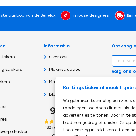
ste aanbod van de Benelux
Inhouse designers
Binn
eën
Informatie
Ontvang a
tickers
Over ons
ng stickers
Plakinstructies
volg ons 
ckers
Materiaalsoorten
Kortingsticker.nl maakt gebr
Blog
We gebruiken technologieën zoals c
tjes
raadplegen. We doen dit met als do
advertenties te tonen. Door in te
res
bladeren gedrag of unieke ID's op d
toestemming intrekt, kan dit een n
twerp drukken