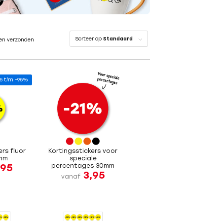
Sorteer op
Standaard
en verzonden
5 t/m -95%
ers fluor
Kortingsstickers voor
5mm
speciale
,95
percentages 30mm
3,95
vanaf