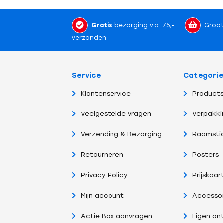
Gratis
bezorging v.a. 75,-
Groot
verzonden
Service
Categori
Klantenservice
Products
Veelgestelde vragen
Verpakki
Verzending & Bezorging
Raamsti
Retourneren
Posters
Privacy Policy
Prijskaar
Mijn account
Accessoi
Actie Box aanvragen
Eigen on