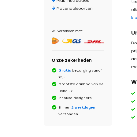
Plak instructies
te
Materiaalsoorten
el
kl
Wij verzenden met:
U
Do
pr
aa
Onze zekerheden
ma
Gratis
bezorging vanaf
75,-
W
Grootste aanbod van de
Benelux
Inhouse designers
Binnen
2 werkdagen
verzonden