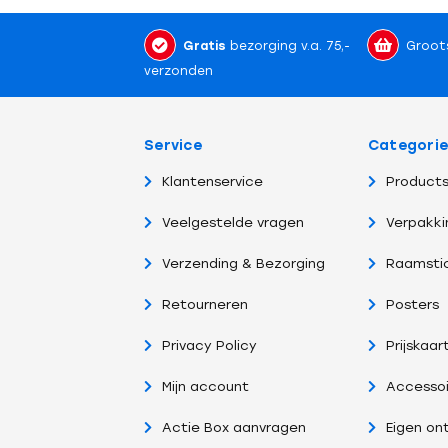
Gratis
bezorging v.a. 75,-
Groot
verzonden
Service
Categori
Klantenservice
Products
Veelgestelde vragen
Verpakki
Verzending & Bezorging
Raamsti
Retourneren
Posters
Privacy Policy
Prijskaar
Mijn account
Accessoi
Actie Box aanvragen
Eigen on