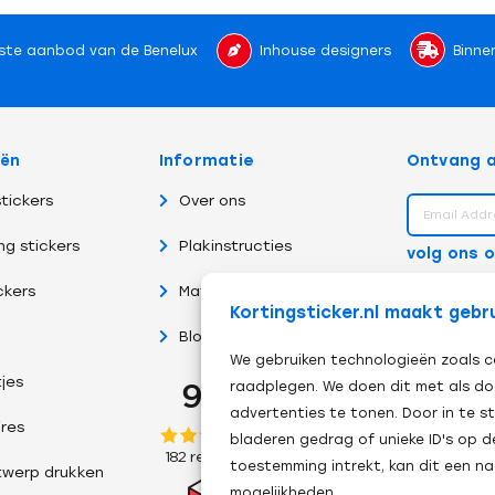
ste aanbod van de Benelux
Inhouse designers
Binne
eën
Informatie
Ontvang a
tickers
Over ons
ng stickers
Plakinstructies
volg ons 
ckers
Materiaalsoorten
Kortingsticker.nl maakt gebr
Blog
We gebruiken technologieën zoals c
tjes
raadplegen. We doen dit met als do
advertenties te tonen. Door in te
res
bladeren gedrag of unieke ID's op d
toestemming intrekt, kan dit een n
twerp drukken
mogelijkheden.