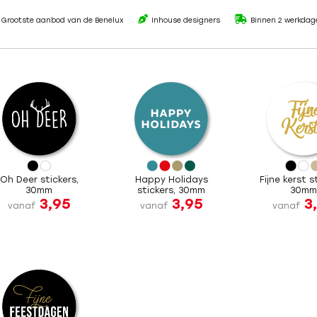
Grootste aanbod van de Benelux
Inhouse designers
Binnen 2 werkdag
Oh Deer stickers,
Happy Holidays
Fijne kerst s
30mm
stickers, 30mm
30m
3,95
3,95
3
vanaf
vanaf
vanaf