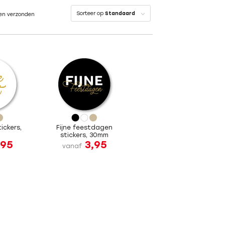
Sorteer op
Standaard
en verzonden
tickers,
Fijne feestdagen
m
stickers, 30mm
,95
3,95
vanaf