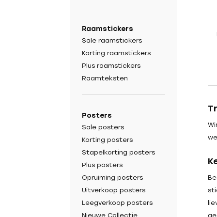
Raamstickers
Sale raamstickers
Korting raamstickers
Plus raamstickers
Raamteksten
T
Posters
Wi
Sale posters
we
Korting posters
Stapelkorting posters
K
Plus posters
Be
Opruiming posters
st
Uitverkoop posters
li
Leegverkoop posters
ge
Nieuwe Collectie