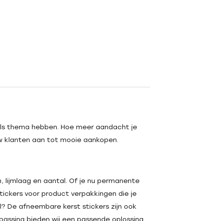
 als thema hebben. Hoe meer aandacht je
uw klanten aan tot mooie aankopen.
n, lijmlaag en aantal. Of je nu permanente
stickers voor product verpakkingen die je
el? De afneembare kerst stickers zijn ook
oepassing bieden wij een passende oplossing.