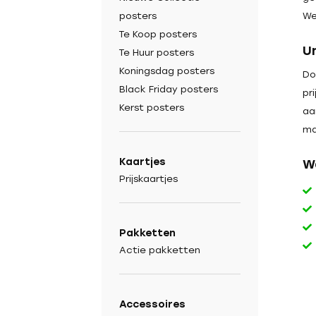
We
posters
Te Koop posters
U
Te Huur posters
Koningsdag posters
Do
Black Friday posters
pr
Kerst posters
aa
ma
Kaartjes
W
Prijskaartjes
Pakketten
Actie pakketten
Accessoires