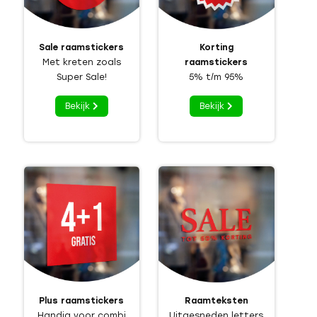
Sale raamstickers
Korting
Met kreten zoals
raamstickers
Super Sale!
5% t/m 95%
Bekijk
Bekijk
Plus raamstickers
Raamteksten
Handig voor combi
Uitgesneden letters