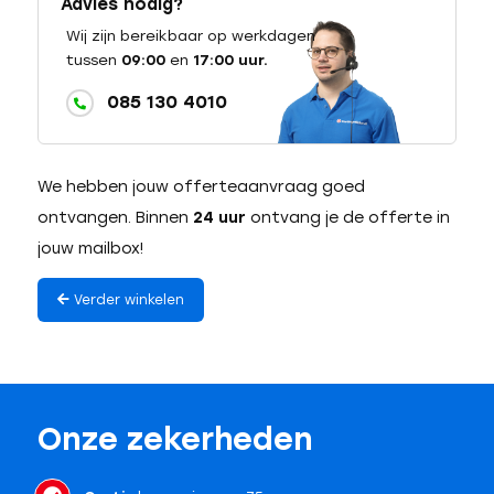
Advies nodig?
Wij zijn bereikbaar op werkdagen
tussen
09:00
en
17:00 uur.
085 130 4010
We hebben jouw offerteaanvraag goed
ontvangen. Binnen
24 uur
ontvang je de offerte in
jouw mailbox!
Verder winkelen
Onze zekerheden