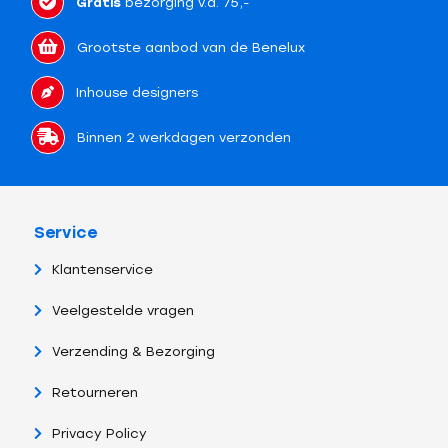
Gratis
bezorging v.a. 75,-
Grootste aanbod van de Benelux
Inhouse designers
Binnen 2 werkdagen verzonden
Service
Klantenservice
Veelgestelde vragen
Verzending & Bezorging
Retourneren
Privacy Policy