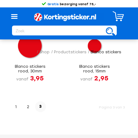
Gratis
bezorging vanaf 75,-
Sorteer op
Standaard
/
Shop
/
Productstickers
/
Blanco stickers
Blanco stickers
Blanco stickers
rood, 30mm
rood, 15mm
3,95
2,95
vanaf
vanaf
3
1
2
Pagina 3 van 3