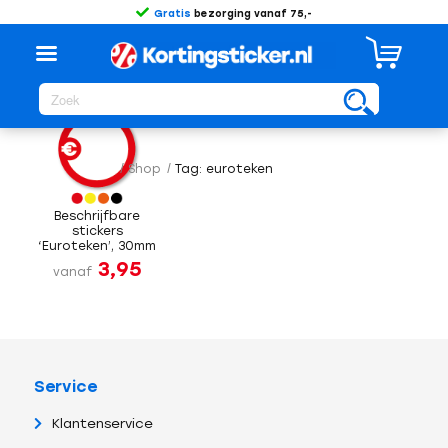
Gratis
bezorging vanaf 75,-
Sorteer op
Standaard
/
Shop
/
Tag: euroteken
Beschrijfbare
stickers
‘Euroteken’, 30mm
3,95
vanaf
Service
Klantenservice