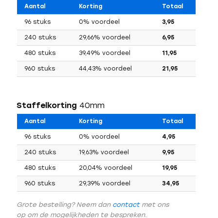
Aantal
Korting
Totaal
96 stuks
0% voordeel
3,95
240 stuks
29,66% voordeel
6,95
480 stuks
39,49% voordeel
11,95
960 stuks
44,43% voordeel
21,95
Staffelkorting
40mm
Aantal
Korting
Totaal
96 stuks
0% voordeel
4,95
240 stuks
19,63% voordeel
9,95
480 stuks
20,04% voordeel
19,95
960 stuks
29,39% voordeel
34,95
Grote bestelling? Neem dan
contact
met ons
op om de mogelijkheden te bespreken.