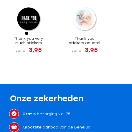
Thank you very
Thank you
much stickers
stickers aquarel
3,95
3,95
vanaf
vanaf
Onze zekerheden
Gratis
bezorging v.a. 75,-
Grootste aanbod van de Benelux