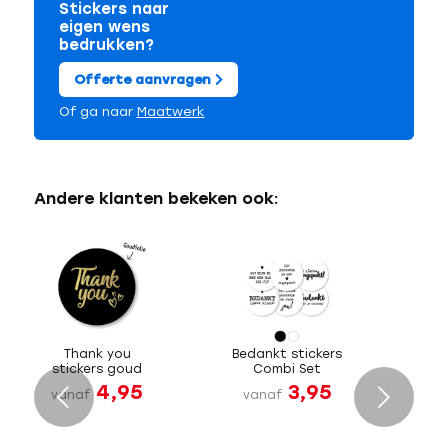
Stickers naar
eigen wens
bedrukken?
Offerte aanvragen
Of ga naar
Maatwerk
Andere klanten bekeken ook:
Thank you
Bedankt stickers
stickers goud
Combi Set
4,95
3,95
Volgende
vanaf
vanaf