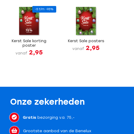
-5 t/m -95%
Kerst Sale korting
Kerst Sale posters
poster
2,95
vanaf
2,95
vanaf
Onze zekerheden
Gratis
bezorging v.a. 75,-
Grootste aanbod van de Benelux