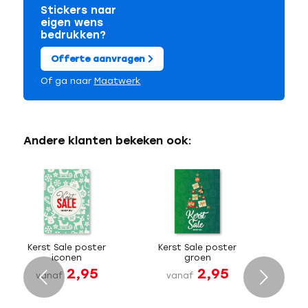
Stickers naar
eigen wens
bedrukken?
Offerte aanvragen
Of ga naar
Maatwerk
Andere klanten bekeken ook:
Kerst Sale poster
Kerst Sale poster
iconen
groen
2,95
2,95
Volgende
vanaf
vanaf