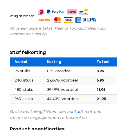
Veilig afrekenen:
Wil je een andere tekst, kleur of formaat? Neem dan
contact met ons op.
Staffelkorting
Aantal
Korting
Totaal
96 stuks
0% voordeel
3,95
240 stuks
29,66% voordeel
6,95
480 stuks
39,49% voordeel
11,95
960 stuks
44,43% voordeel
21,95
Grote bestelling? Neem dan
contact
met ons
op om de mogelijkheden te bespreken.
Product specificaties