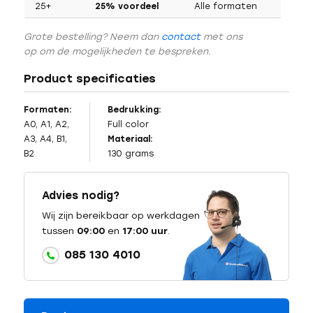
25+
25% voordeel
Alle formaten
Grote bestelling? Neem dan
contact
met ons
op om de mogelijkheden te bespreken.
Product specificaties
Formaten:
Bedrukking:
A0, A1, A2,
Full color
A3, A4, B1,
Materiaal:
B2
130 grams
Advies nodig?
Wij zijn bereikbaar op werkdagen
tussen
09:00
en
17:00 uur
.
085 130 4010