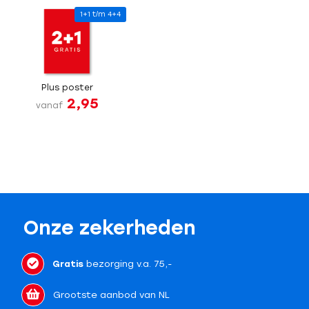
1+1 t/m 4+4
Plus poster
2,95
vanaf
Onze zekerheden
Gratis
bezorging v.a. 75,-
Grootste aanbod van NL