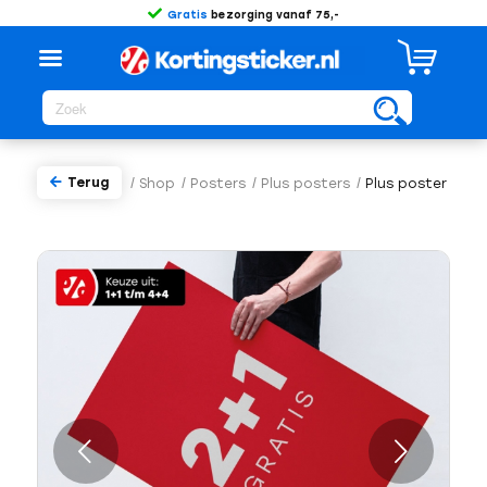
Gratis
bezorging vanaf 75,-
Terug
/
Shop
/
Posters
/
Plus posters
/
Plus poster
Volgende