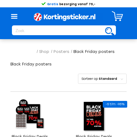
Gratis
bezorging vanaf 75,-
/
Shop
/
Posters
/
Black Friday posters
Black Friday posters
Sorteer op
Standaard
-5 t/m -95%
Black Friday Deals
Black Friday Deals