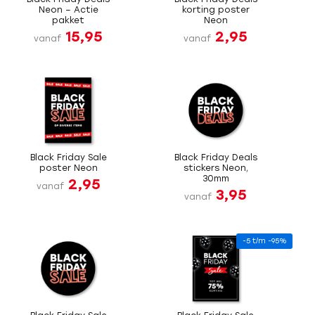
Neon – Actie
korting poster
pakket
Neon
15,95
2,95
vanaf
vanaf
Black Friday Sale
Black Friday Deals
poster Neon
stickers Neon,
30mm
2,95
vanaf
3,95
vanaf
-5 t/m -95%