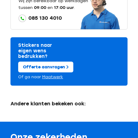
Wij zijn bereikbaar op werkdagen
tussen
09:00
en
17:00 uur
.
085 130 4010
Stickers naar
eigen wens
bedrukken?
Offerte aanvragen
Of ga naar
Maatwerk
Andere klanten bekeken ook:
Onze zekerheden