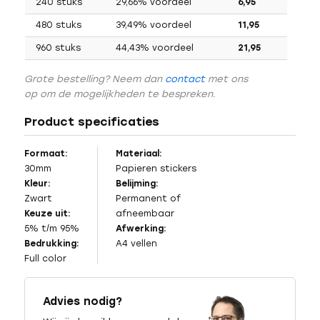
240 stuks
29,66% voordeel
6,95
480 stuks
39,49% voordeel
11,95
960 stuks
44,43% voordeel
21,95
Grote bestelling? Neem dan
contact
met ons
op om de mogelijkheden te bespreken.
Product specificaties
Formaat:
Materiaal:
30mm
Papieren stickers
Kleur:
Belijming:
Zwart
Permanent of
Keuze uit:
afneembaar
5% t/m 95%
Afwerking:
Bedrukking:
A4 vellen
Full color
Advies nodig?