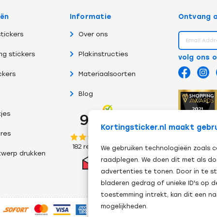
eën
Informatie
Ontvang a
tickers
Over ons
ng stickers
Plakinstructies
volg ons 
ckers
Materiaalsoorten
Blog
tjes
Kortingsticker.nl maakt gebr
res
We gebruiken technologieën zoals c
twerp drukken
raadplegen. We doen dit met als do
advertenties te tonen. Door in te
bladeren gedrag of unieke ID's op d
toestemming intrekt, kan dit een n
mogelijkheden.