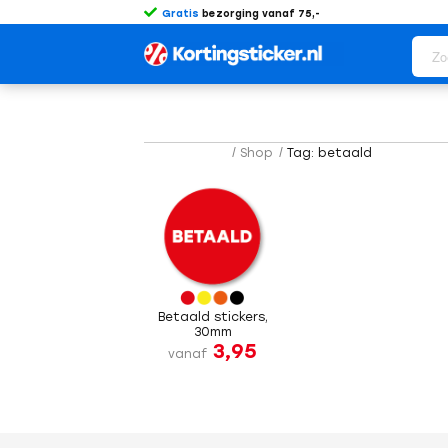
Gratis
bezorging vanaf 75,-
/
Shop
/
Tag: betaald
Betaald stickers,
30mm
3,95
vanaf