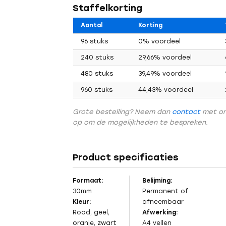
Staffelkorting
Aantal
Korting
96 stuks
0% voordeel
240 stuks
29,66% voordeel
480 stuks
39,49% voordeel
960 stuks
44,43% voordeel
Grote bestelling? Neem dan
contact
met o
op om de mogelijkheden te bespreken.
Product specificaties
Formaat:
Belijming:
Vorig
30mm
Permanent of
Kleur:
afneembaar
Rood, geel,
Afwerking:
oranje, zwart
A4 vellen