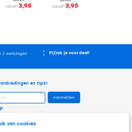
3,95
3,95
vanaf
vanaf
P(l)ak je voordeel!
n 2 werkdagen
anbiedingen en tips!
op
uik van cookies