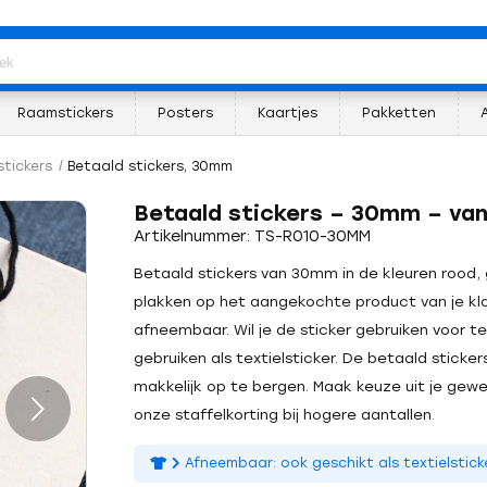
Raamstickers
Posters
Kaartjes
Pakketten
stickers
/
Betaald stickers, 30mm
Betaald stickers – 30mm – van
Artikelnummer: TS-R010-30MM
Betaald stickers van 30mm in de kleuren rood, g
plakken op het aangekochte product van je kla
afneembaar. Wil je de sticker gebruiken voor t
gebruiken als textielsticker. De betaald sticker
makkelijk op te bergen. Maak keuze uit je gewen
onze staffelkorting bij hogere aantallen.
Afneembaar: ook geschikt als textielsticke