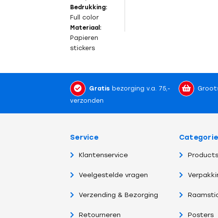
Bedrukking:
Full color
Materiaal:
Papieren
stickers
Gratis
bezorging v.a. 75,-
Groot
verzonden
Service
Categori
Klantenservice
Products
Veelgestelde vragen
Verpakki
Verzending & Bezorging
Raamsti
Retourneren
Posters