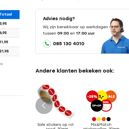
Totaal
Advies nodig?
3,95
Wij zijn bereikbaar op werkdagen
6,95
tussen
09:00
en
17:00 uur
.
11,95
085 130 4010
21,95
ns
Andere klanten bekeken ook:
e
Sale stickers op rol
Mix&Match
– rood, 30mm
stickervellen, 30mm