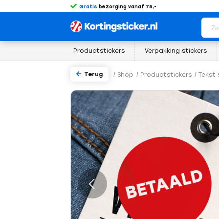
Gratis
bezorging vanaf 75,-
Productstickers
Verpakking stickers
Terug
/
Shop
/
Productstickers
/
Tekst 
rige
Volgende