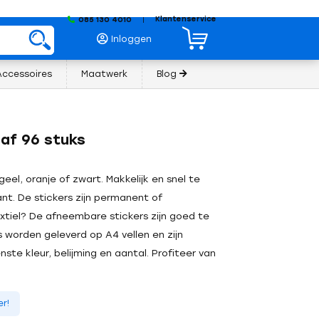
Klantenservice
085 130 4010
|
Inloggen
Accessoires
Maatwerk
Blog
af 96 stuks
eel, oranje of zwart. Makkelijk en snel te
nt. De stickers zijn permanent of
extiel? De afneembare stickers zijn goed te
s worden geleverd op A4 vellen en zijn
ste kleur, belijming en aantal. Profiteer van
r!