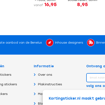
16,95
8,95
vanaf
ste aanbod van de Benelux
Inhouse designers
Binne
eën
Informatie
Ontvang a
tickers
Over ons
ng stickers
Plakinstructies
volg ons 
ckers
Materiaalsoorten
Kortingsticker.nl maakt gebr
Blog