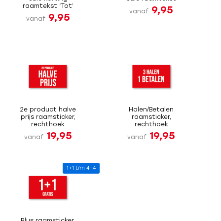
raamtekst ‘Tot’
9,95
vanaf
9,95
vanaf
2e product halve
Halen/Betalen
prijs raamsticker,
raamsticker,
rechthoek
rechthoek
19,95
19,95
vanaf
vanaf
1+1 t/m 4+4
Plus raamsticker,