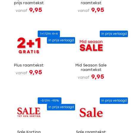
prijs raamtekst
raamtekst
9,95
9,95
vanaf
vanaf
1+1 t/m 4+4
In prijs verlaagd
In prijs verlaagd
Plus raamtekst
Mid Season Sale
raamtekst
9,95
vanaf
9,95
vanaf
-5 t/m -95%
In prijs verlaagd
In prijs verlaagd
Sale Korting
Sale raamtekst