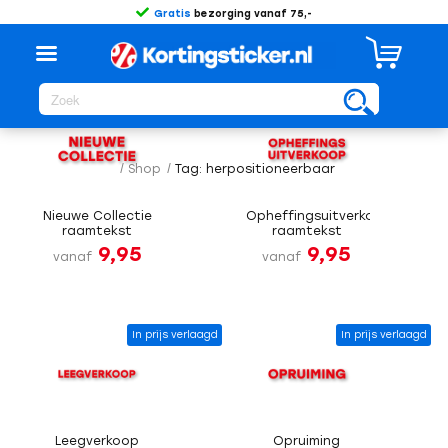
Gratis
bezorging vanaf 75,-
Sorteer op
Standaard
In prijs verlaagd
In prijs verlaagd
/
Shop
/
Tag: herpositioneerbaar
Nieuwe Collectie
Opheffingsuitverkoop
raamtekst
raamtekst
9,95
9,95
vanaf
vanaf
In prijs verlaagd
In prijs verlaagd
Leegverkoop
Opruiming