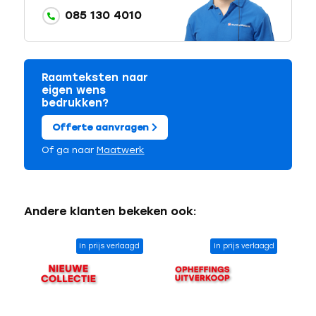
085 130 4010
Raamteksten naar
eigen wens
bedrukken?
Offerte aanvragen
Of ga naar
Maatwerk
Andere klanten bekeken ook:
In prijs verlaagd
In prijs verlaagd