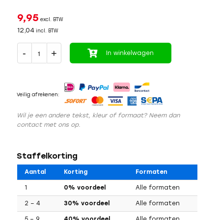
9,95
excl. BTW
12,04
incl. BTW
In winkelwagen
Veilig afrekenen:
Wil je een andere tekst, kleur of formaat? Neem dan
contact met ons op.
Staffelkorting
Aantal
Korting
Formaten
1
0% voordeel
Alle formaten
2 – 4
30% voordeel
Alle formaten
5 – 9
40% voordeel
Alle formaten