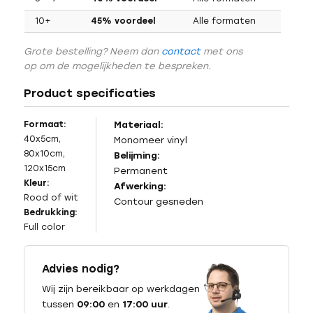
10+
45% voordeel
Alle formaten
Grote bestelling? Neem dan
contact
met ons
op om de mogelijkheden te bespreken.
Product specificaties
Formaat:
Materiaal:
40x5cm,
Monomeer vinyl
80x10cm,
Belijming:
120x15cm
Permanent
Kleur:
Afwerking:
Rood of wit
Contour gesneden
Bedrukking:
Full color
Advies nodig?
Wij zijn bereikbaar op werkdagen
tussen
09:00
en
17:00 uur
.