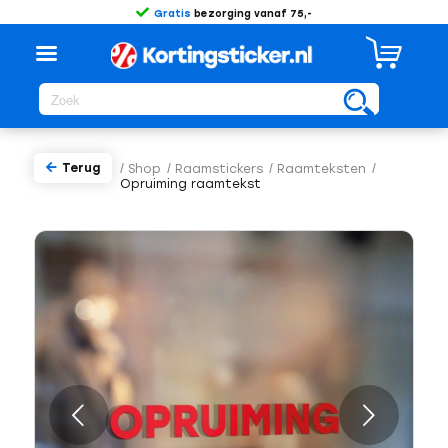
Gratis
bezorging vanaf 75,-
Terug
/
Shop
/
Raamstickers
/
Raamteksten
/
Opruiming raamtekst
Volgende