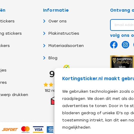
eën
Informatie
Ontvang a
tickers
Over ons
ng stickers
Plakinstructies
volg ons 
ckers
Materiaalsoorten
Blog
tjes
Kortingsticker.nl maakt gebr
res
We gebruiken technologieën zoals c
twerp drukken
raadplegen. We doen dit met als do
advertenties te tonen. Door in te
bladeren gedrag of unieke ID's op d
toestemming intrekt, kan dit een n
mogelijkheden.