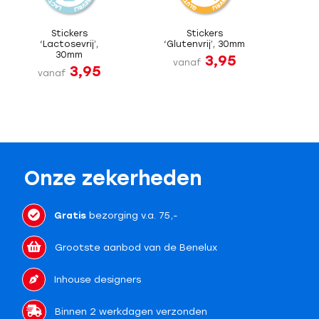
Stickers
Stickers
‘Lactosevrij’,
‘Glutenvrij’, 30mm
30mm
3,95
vanaf
3,95
vanaf
Onze zekerheden
Gratis
bezorging v.a. 75,-
Grootste aanbod van de Benelux
Inhouse designers
Binnen 2 werkdagen verzonden