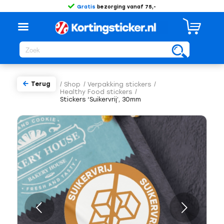
Gratis
bezorging vanaf 75,-
Terug
/
Shop
/
Verpakking stickers
/
Healthy Food stickers
/
Stickers ‘Suikervrij’, 30mm
Volgende