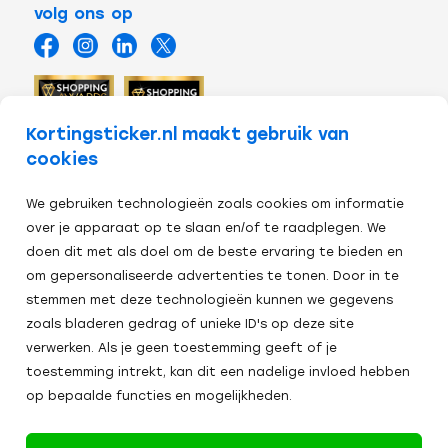
volg ons op
Kortingsticker.nl maakt gebruik van
cookies
We gebruiken technologieën zoals cookies om informatie
over je apparaat op te slaan en/of te raadplegen. We
doen dit met als doel om de beste ervaring te bieden en
om gepersonaliseerde advertenties te tonen. Door in te
stemmen met deze technologieën kunnen we gegevens
zoals bladeren gedrag of unieke ID's op deze site
Veilig afrekenen:
verwerken. Als je geen toestemming geeft of je
toestemming intrekt, kan dit een nadelige invloed hebben
Alle
op bepaalde functies en mogelijkheden.
2024
prijzen zijn excl. BTW
Algemene Voorwaarden
Cookies