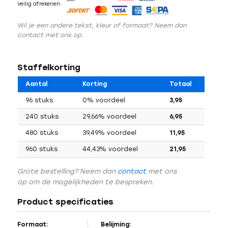
Veilig afrekenen:
Wil je een andere tekst, kleur of formaat? Neem dan
contact met ons op.
Staffelkorting
Aantal
Korting
Totaal
96 stuks
0% voordeel
3,95
240 stuks
29,66% voordeel
6,95
480 stuks
39,49% voordeel
11,95
960 stuks
44,43% voordeel
21,95
Grote bestelling? Neem dan
contact
met ons
op om de mogelijkheden te bespreken.
Product specificaties
Formaat:
Belijming: