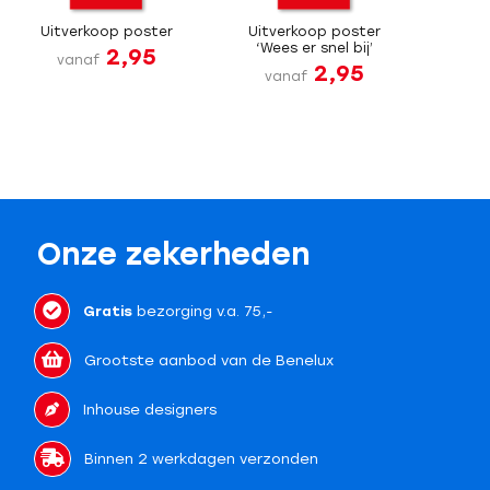
Uitverkoop poster
Uitverkoop poster
‘Wees er snel bij’
2,95
vanaf
2,95
vanaf
Onze zekerheden
Gratis
bezorging v.a. 75,-
Grootste aanbod van de Benelux
Inhouse designers
Binnen 2 werkdagen verzonden