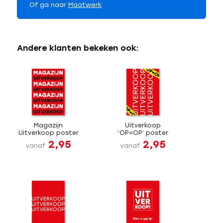
Of ga naar
Maatwerk
Andere klanten bekeken ook:
Magazijn
Uitverkoop
Uitverkoop poster
‘OP=OP’ poster
2,95
2,95
vanaf
vanaf