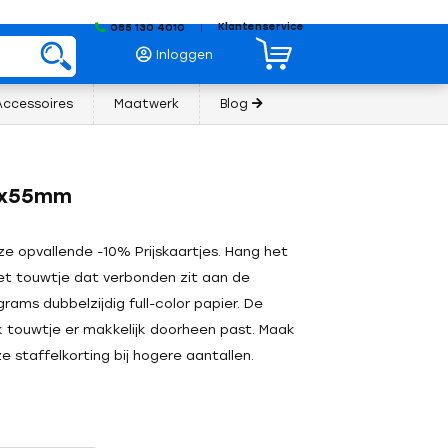
Klantenservice
085 130 4010
|
Inloggen
Accessoires
Maatwerk
Blog
90x55mm
 opvallende -10% Prijskaartjes. Hang het
het touwtje dat verbonden zit aan de
rams dubbelzijdig full-color papier. De
 touwtje er makkelijk doorheen past. Maak
e staffelkorting bij hogere aantallen.