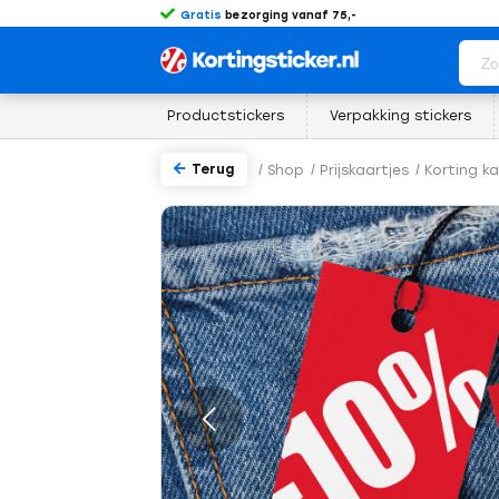
Gratis
bezorging vanaf 75,-
Productstickers
Verpakking stickers
Terug
/
Shop
/
Prijskaartjes
/
Korting ka
rige
Volgende