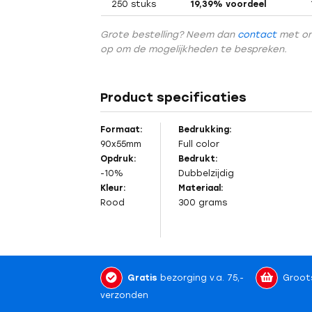
250 stuks
19,39% voordeel
Grote bestelling? Neem dan
contact
met o
op om de mogelijkheden te bespreken.
Product specificaties
Formaat:
Bedrukking:
Vorig
90x55mm
Full color
Opdruk:
Bedrukt:
-10%
Dubbelzijdig
Kleur:
Materiaal:
Rood
300 grams
Gratis
bezorging v.a. 75,-
Groot
verzonden