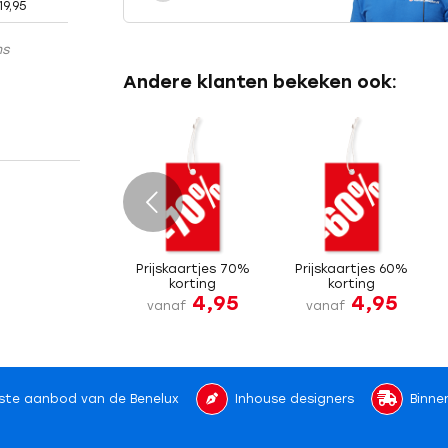
19,95
ns
Andere klanten bekeken ook:
e
Prijskaartjes 70%
Prijskaartjes 60%
korting
korting
4,95
4,95
vanaf
vanaf
ste aanbod van de Benelux
Inhouse designers
Binne