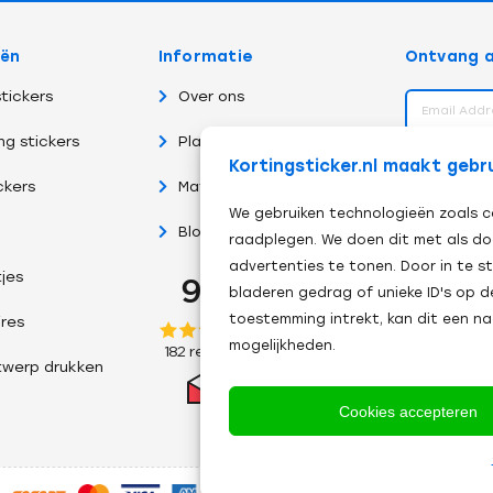
eën
Informatie
Ontvang a
tickers
Over ons
ng stickers
Plakinstructies
volg ons 
Kortingsticker.nl maakt gebr
ckers
Materiaalsoorten
We gebruiken technologieën zoals c
Blog
raadplegen. We doen dit met als do
advertenties te tonen. Door in te
tjes
bladeren gedrag of unieke ID's op d
toestemming intrekt, kan dit een n
res
mogelijkheden.
twerp drukken
Cookies accepteren