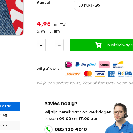
Aantal
4,95
excl. BTW
5,99
incl. BTW
In winkelwag
Veilig afrekenen:
Wil je een andere tekst, kleur of formaat? Neem d
Advies nodig?
Totaal
Wij zijn bereikbaar op werkdagen
4,95
tussen
09:00
en
17:00 uur
.
8,95
085 130 4010