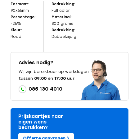
Formaat:
Bedrukking:
90x55mm
Full color
Percentage:
Materiaal:
-25%
300 grams
Kleur:
Bedrukking:
Rood
Dubbelzijdig
Advies nodig?
Wij zijn bereikbaar op werkdagen
tussen
09:00
en
17:00 uur
.
085 130 4010
Prijskaartjes naar
eigen wens
bedrukken?
Offerte aanvragen