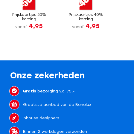
Prijskaartjes 50%
Prijskaartjes 40%
korting
korting
4,95
4,95
vanaf
vanaf
Onze zekerheden
Gratis
bezorging v.a. 75,-
Grootste aanbod van de Benelux
Inhouse designers
Binnen 2 werkdagen verzonden