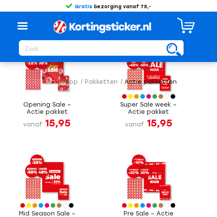
Gratis
bezorging vanaf 75,-
Sorteer op
Standaard
/
Shop
/
Pakketten
/
Actie pakketten
Opening Sale –
Super Sale week –
Actie pakket
Actie pakket
15,95
15,95
vanaf
vanaf
Mid Season Sale –
Pre Sale – Actie