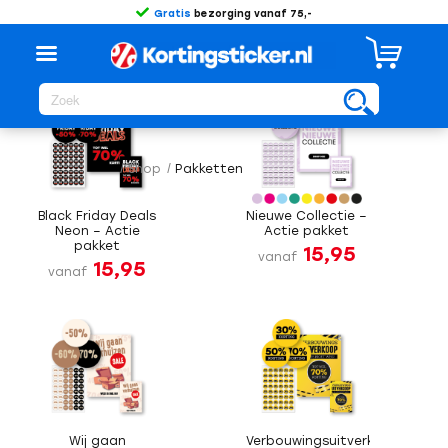
Gratis
bezorging vanaf 75,-
Sorteer op
Standaard
/
Shop
/
Pakketten
Black Friday Deals
Nieuwe Collectie –
Neon – Actie
Actie pakket
pakket
15,95
vanaf
15,95
vanaf
Wij gaan
Verbouwingsuitverkoop