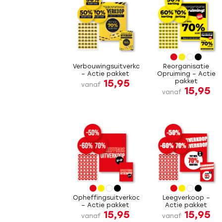
Verbouwingsuitverkoop
Reorganisatie
– Actie pakket
Opruiming – Actie
15,95
pakket
vanaf
15,95
vanaf
Opheffingsuitverkoop
Leegverkoop –
– Actie pakket
Actie pakket
15,95
15,95
vanaf
vanaf