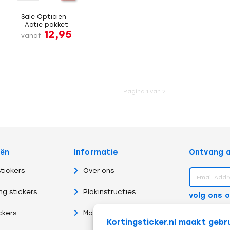
Sale Opticien –
Actie pakket
12,95
vanaf
Pagina 1 van 2
eën
Informatie
Ontvang a
tickers
Over ons
ng stickers
Plakinstructies
volg ons 
ckers
Materiaalsoorten
Kortingsticker.nl maakt gebr