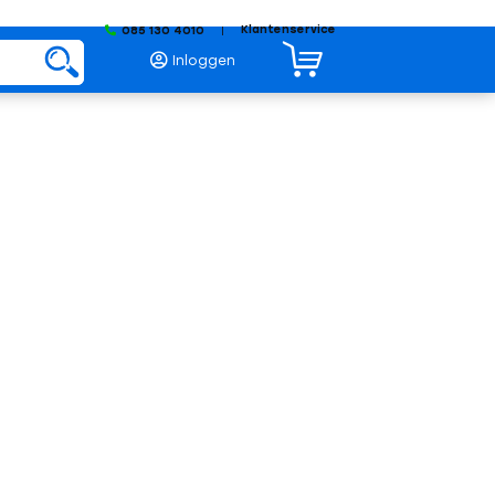
Klantenservice
085 130 4010
|
Inloggen