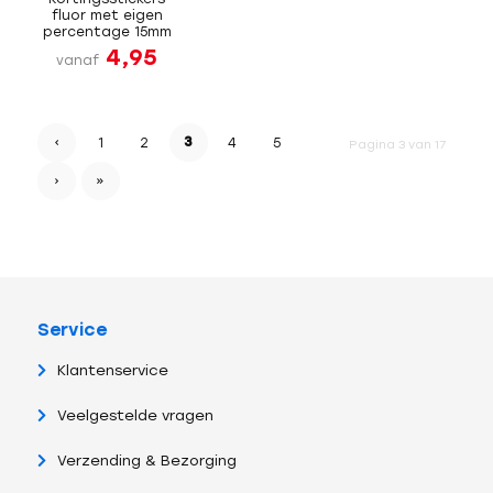
fluor met eigen
percentage 15mm
4,95
vanaf
‹
3
1
2
4
5
Pagina 3 van 17
›
»
Service
Klantenservice
Veelgestelde vragen
Verzending & Bezorging