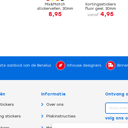
Mix&Match
Kortingsstickers
stickervellen, 30mm
fluor geel, 30mm
8,95
4,95
vanaf
ste aanbod van de Benelux
Inhouse designers
Binne
eën
Informatie
Ontvang a
tickers
Over ons
ng stickers
Plakinstructies
volg ons 
ckers
Materiaalsoorten