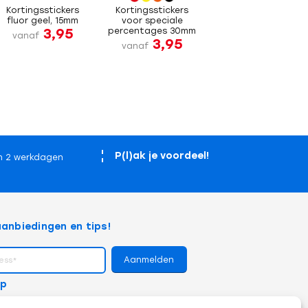
Kortingsstickers
Kortingsstickers
fluor geel, 15mm
voor speciale
3,95
percentages 30mm
vanaf
3,95
vanaf
P(l)ak je voordeel!
n 2 werkdagen
anbiedingen en tips!
op