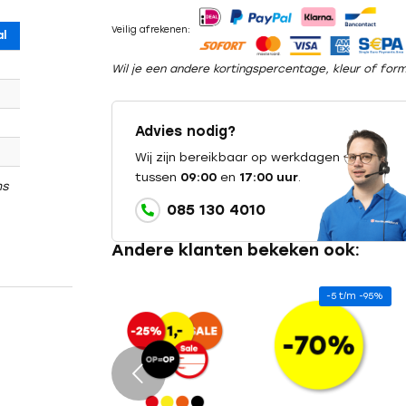
Veilig afrekenen:
l
Wil je een andere kortingspercentage, kleur of fo
Advies nodig?
Wij zijn bereikbaar op werkdagen
tussen
09:00
en
17:00 uur
.
ns
085 130 4010
Andere klanten bekeken ook:
-5 t/m -95%
e