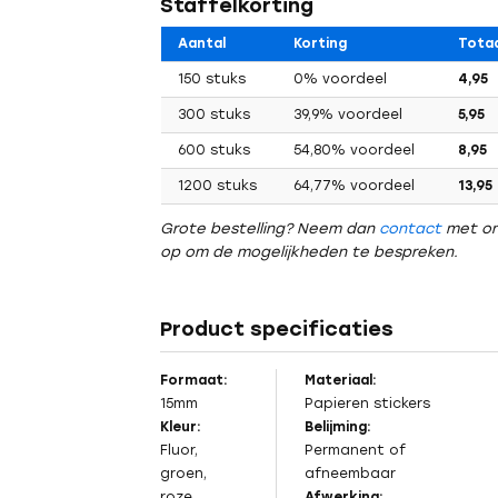
Staffelkorting
Aantal
Korting
Totaa
150 stuks
0% voordeel
4,95
300 stuks
39,9% voordeel
5,95
600 stuks
54,80% voordeel
8,95
1200 stuks
64,77% voordeel
13,95
Grote bestelling? Neem dan
contact
met o
op om de mogelijkheden te bespreken.
Product specificaties
Formaat:
Materiaal:
15mm
Papieren stickers
Kleur:
Belijming:
Vorig
Fluor,
Permanent of
groen,
afneembaar
roze,
Afwerking: