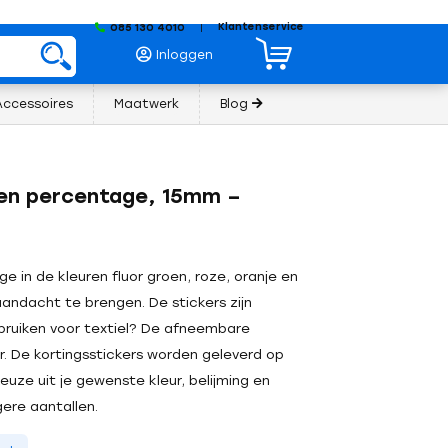
Klantenservice
085 130 4010
|
Inloggen
Accessoires
Maatwerk
Blog
gen percentage, 15mm –
 in de kleuren fluor groen, roze, oranje en
andacht te brengen. De stickers zijn
bruiken voor textiel? De afneembare
er. De kortingsstickers worden geleverd op
euze uit je gewenste kleur, belijming en
gere aantallen.