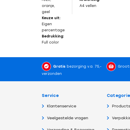
oranje,
A4 vellen
geel
Keuze uit:
Eigen
percentage
Bedrukking:
Full color
Gratis
bezorging v.a. 75,-
Groot
verzonden
Service
Categori
Klantenservice
Products
Veelgestelde vragen
Verpakki
Verzending & Bezorging
Raamsti