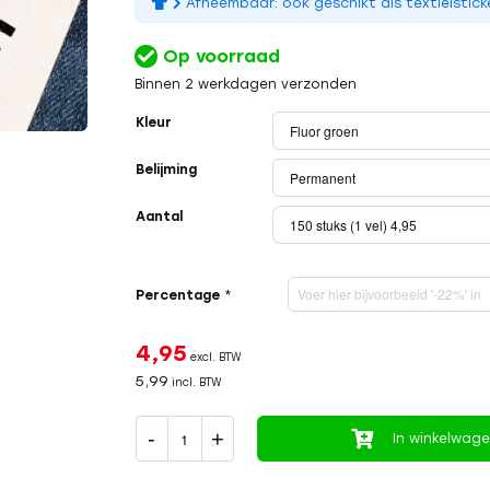
Afneembaar: ook geschikt als textielsticke
Op voorraad
Binnen 2 werkdagen verzonden
Kleur
Belijming
Aantal
Percentage
*
4,95
excl. BTW
5,99
incl. BTW
In winkelwag