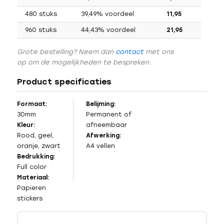
480 stuks
39,49% voordeel
11,95
960 stuks
44,43% voordeel
21,95
Grote bestelling? Neem dan
contact
met ons
op om de mogelijkheden te bespreken.
Product specificaties
Formaat:
Belijming:
30mm
Permanent of
Kleur:
afneembaar
Rood, geel,
Afwerking:
oranje, zwart
A4 vellen
Bedrukking:
Full color
Materiaal:
Papieren
stickers