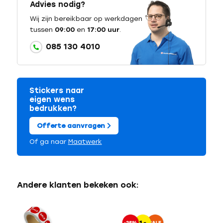
Advies nodig?
Wij zijn bereikbaar op werkdagen
tussen
09:00
en
17:00 uur
.
085 130 4010
Stickers naar
eigen wens
bedrukken?
Offerte aanvragen
Of ga naar
Maatwerk
Andere klanten bekeken ook: