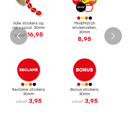
Sale stickers op
Mix&Match
rol – rood, 30mm
stickervellen,
30mm
16,95
Volgende
vanaf
8,95
Reclame stickers,
Bonus stickers,
30mm
30mm
3,95
3,95
vanaf
vanaf