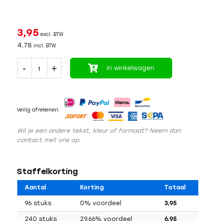
3,95
excl. BTW
4,78
incl. BTW
In winkelwagen
Veilig afrekenen:
Wil je een andere tekst, kleur of formaat? Neem dan
contact met ons op.
Staffelkorting
Aantal
Korting
Totaal
96 stuks
0% voordeel
3,95
240 stuks
29,66% voordeel
6,95