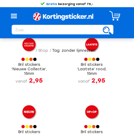
Gratis
bezorging vanaf 75,-
Sorteer op
Standaard
/
Shop
/
Tag: zonder lijmresten
Bril stickers
Bril stickers
‘Nieuwe Collectie’,
‘Laatste’ rood,
15mm
15mm
2,95
2,95
vanaf
vanaf
Bril stickers
Bril stickers