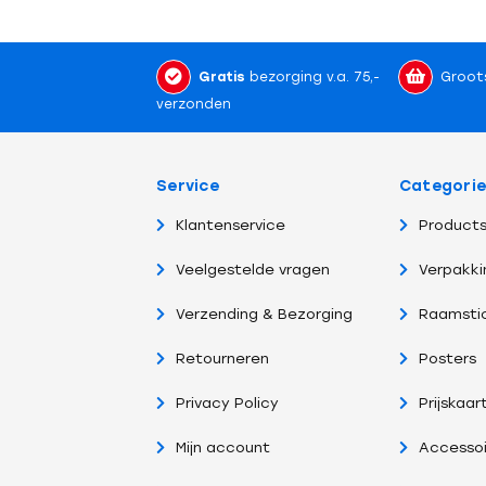
Gratis
bezorging v.a. 75,-
Groot
verzonden
Service
Categori
Klantenservice
Products
Veelgestelde vragen
Verpakki
Verzending & Bezorging
Raamsti
Retourneren
Posters
Privacy Policy
Prijskaar
Mijn account
Accessoi