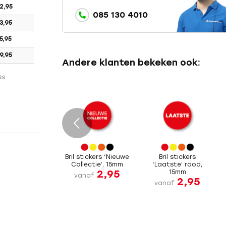
2,95
085 130 4010
3,95
5,95
9,95
Andere klanten bekeken ook:
ns
e
Bril stickers ‘Nieuwe
Bril stickers
Collectie’, 15mm
‘Laatste’ rood,
2,95
15mm
vanaf
2,95
vanaf