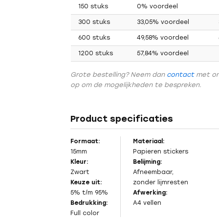
150 stuks
0% voordeel
300 stuks
33,05% voordeel
600 stuks
49,58% voordeel
1200 stuks
57,84% voordeel
Grote bestelling? Neem dan
contact
met o
op om de mogelijkheden te bespreken.
Vorig
Product specificaties
Formaat:
Materiaal:
15mm
Papieren stickers
Kleur:
Belijming:
Zwart
Afneembaar,
Keuze uit:
zonder lijmresten
5% t/m 95%
Afwerking:
Bedrukking:
A4 vellen
Full color