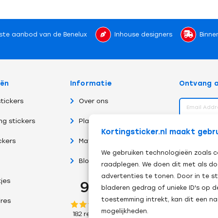
ste aanbod van de Benelux
Inhouse designers
Binne
eën
Informatie
Ontvang a
tickers
Over ons
ng stickers
Plakinstructies
volg ons 
Kortingsticker.nl maakt gebr
ckers
Materiaalsoorten
We gebruiken technologieën zoals c
Blog
raadplegen. We doen dit met als do
advertenties te tonen. Door in te
tjes
bladeren gedrag of unieke ID's op d
toestemming intrekt, kan dit een n
res
mogelijkheden.