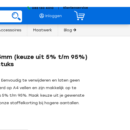
Klantenservice
085 130 4010
|
Inloggen
Accessoires
Maatwerk
Blog
 15mm (keuze uit 5% t/m 95%)
stuks
t. Eenvoudig te verwijderen en laten geen
erd op A4 vellen en zijn makkelijk op te
es 5% t/m 95%. Maak keuze uit je gewenste
onze staffelkorting bij hogere aantallen.