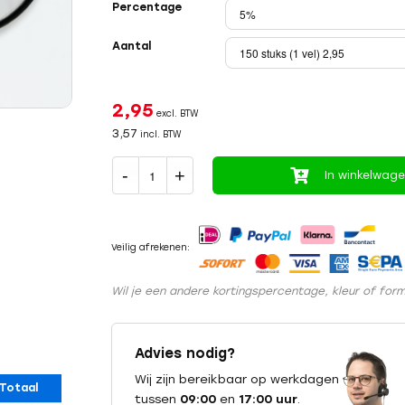
Percentage
Aantal
2,95
excl. BTW
3,57
incl. BTW
In winkelwag
Veilig afrekenen:
Wil je een andere kortingspercentage, kleur of fo
Advies nodig?
Wij zijn bereikbaar op werkdagen
Totaal
tussen
09:00
en
17:00 uur
.