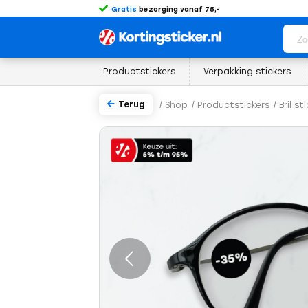
Gratis
bezorging vanaf 75,-
Productstickers
Verpakking stickers
Terug
/
Shop
/
Productstickers
/
Bril st
rige
Volgende