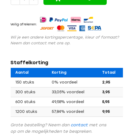
Veilig afrekenen:
Wil je een andere kortingspercentage, kleur of formaat?
Neem dan contact met ons op.
Staffelkorting
Aantal
Korting
Totaal
150 stuks
0% voordeel
2,95
300 stuks
33,05% voordeel
3,95
600 stuks
49,58% voordeel
5,95
1200 stuks
57,84% voordeel
9,95
Grote bestelling? Neem dan
contact
met ons
op om de mogelijkheden te bespreken.