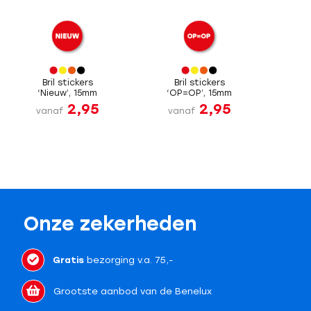
Bril stickers
Bril stickers
‘Nieuw’, 15mm
‘OP=OP’, 15mm
2,95
2,95
vanaf
vanaf
Onze zekerheden
Gratis
bezorging v.a. 75,-
Grootste aanbod van de Benelux