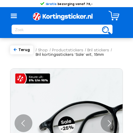
Gratis
bezorging vanaf 75,-
Terug
/
Shop
/
Productstickers
/
Bril stickers
/
Bril kortingsstickers ‘Sale’ wit, 15mm
Volgende