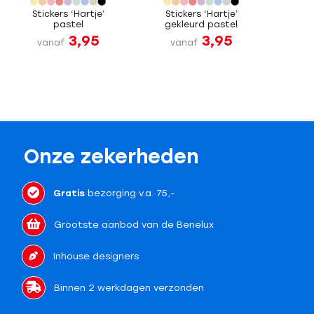
Stickers ‘Hartje’
Stickers ‘Hartje’
pastel
gekleurd pastel
3,95
3,95
vanaf
vanaf
Onze zekerheden
Gratis
bezorging v.a. 75,-
Grootste aanbod van de Benelux
Inhouse designers
Binnen 2 werkdagen verzonden