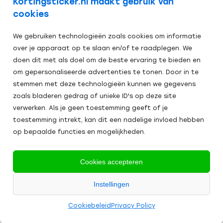
Kortingsticker.nl maakt gebruik van
cookies
We gebruiken technologieën zoals cookies om informatie
over je apparaat op te slaan en/of te raadplegen. We
doen dit met als doel om de beste ervaring te bieden en
om gepersonaliseerde advertenties te tonen. Door in te
stemmen met deze technologieën kunnen we gegevens
zoals bladeren gedrag of unieke ID's op deze site
verwerken. Als je geen toestemming geeft of je
toestemming intrekt, kan dit een nadelige invloed hebben
op bepaalde functies en mogelijkheden.
Veilig afrekenen:
Cookies accepteren
Alle
Instellingen
2024
prijzen zijn excl. BTW
Algemene Voorwaarden
Cookies
Cookiebeleid
Privacy Policy
Kortingsticker.