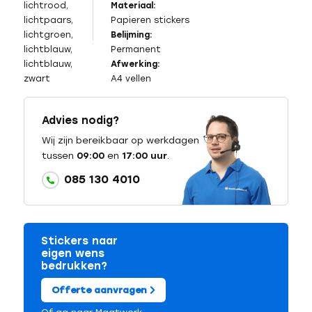
lichtrood,
Materiaal:
lichtpaars,
Papieren stickers
lichtgroen,
Belijming:
lichtblauw,
Permanent
lichtblauw,
Afwerking:
zwart
A4 vellen
Advies nodig?
Wij zijn bereikbaar op werkdagen
tussen
09:00
en
17:00 uur
.
085 130 4010
Stickers naar
eigen wens
bedrukken?
Offerte aanvragen