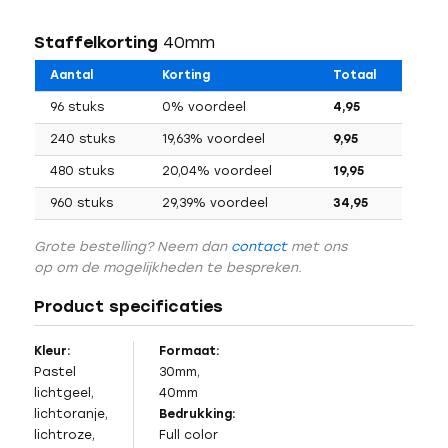
Staffelkorting
40mm
Aantal
Korting
Totaal
96 stuks
0% voordeel
4,95
240 stuks
19,63% voordeel
9,95
480 stuks
20,04% voordeel
19,95
960 stuks
29,39% voordeel
34,95
Grote bestelling? Neem dan
contact
met ons
op om de mogelijkheden te bespreken.
Product specificaties
Kleur:
Formaat:
Pastel
30mm,
lichtgeel,
40mm
lichtoranje,
Bedrukking:
lichtroze,
Full color