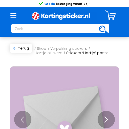
Gratis
bezorging vanaf 75,-
Terug
/
Shop
/
Verpakking stickers
/
Hartje stickers
/
Stickers ‘Hartje’ pastel
Volgende