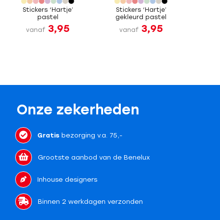
Stickers ‘Hartje’
Stickers ‘Hartje’
pastel
gekleurd pastel
3,95
3,95
vanaf
vanaf
Onze zekerheden
Gratis
bezorging v.a. 75,-
Grootste aanbod van de Benelux
Inhouse designers
Binnen 2 werkdagen verzonden