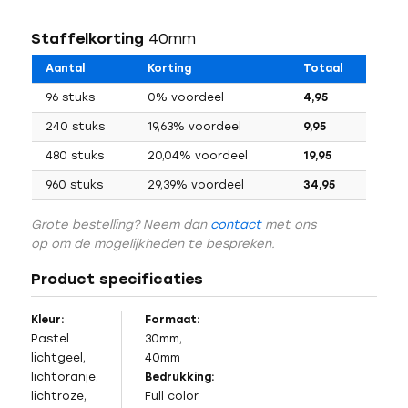
Staffelkorting
40mm
Aantal
Korting
Totaal
96 stuks
0% voordeel
4,95
240 stuks
19,63% voordeel
9,95
480 stuks
20,04% voordeel
19,95
960 stuks
29,39% voordeel
34,95
Grote bestelling? Neem dan
contact
met ons
op om de mogelijkheden te bespreken.
Product specificaties
Kleur:
Formaat:
Pastel
30mm,
lichtgeel,
40mm
lichtoranje,
Bedrukking:
lichtroze,
Full color