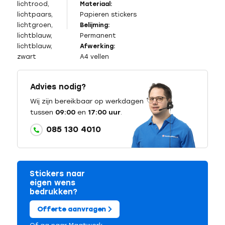
lichtrood,
Materiaal:
lichtpaars,
Papieren stickers
lichtgroen,
Belijming:
lichtblauw,
Permanent
lichtblauw,
Afwerking:
zwart
A4 vellen
Advies nodig?
Wij zijn bereikbaar op werkdagen
tussen
09:00
en
17:00 uur
.
085 130 4010
Stickers naar
eigen wens
bedrukken?
Offerte aanvragen