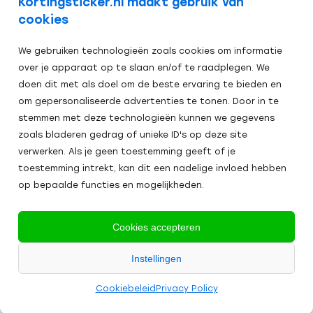
Kortingsticker.nl maakt gebruik van
cookies
We gebruiken technologieën zoals cookies om informatie
over je apparaat op te slaan en/of te raadplegen. We
doen dit met als doel om de beste ervaring te bieden en
om gepersonaliseerde advertenties te tonen. Door in te
stemmen met deze technologieën kunnen we gegevens
zoals bladeren gedrag of unieke ID's op deze site
verwerken. Als je geen toestemming geeft of je
toestemming intrekt, kan dit een nadelige invloed hebben
op bepaalde functies en mogelijkheden.
Veilig afrekenen:
Cookies accepteren
Alle
Instellingen
2024
prijzen zijn excl. BTW
Algemene Voorwaarden
Cookies
Cookiebeleid
Privacy Policy
Kortingsticker.