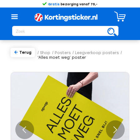
Gratis
bezorging vanaf 75,-
Terug
/
Shop
/
Posters
/
Leegverkoop posters
/
‘Alles moet weg’ poster
Volgende