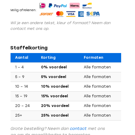
Veilig afrekenen:
Wil je een andere tekst, kleur of formaat? Neem dan
contact met ons op.
Staffelkorting
Aantal
Korting
Formaten
1 – 4
0% voordeel
Alle formaten
5 – 9
5% voordeel
Alle formaten
10 – 14
10% voordeel
Alle formaten
15 – 19
15% voordeel
Alle formaten
20 – 24
20% voordeel
Alle formaten
25+
25% voordeel
Alle formaten
Grote bestelling? Neem dan
contact
met ons
op om de mogelijkheden te bespreken.