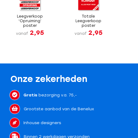
Leegverkoop
Totale
‘Opruiming’
Leegverkoop
poster
poster
2,95
2,95
vanaf
vanaf
Onze zekerheden
Gratis
bezorging v.a. 75,-
Grootste aanbod van de Benelux
Inhouse designers
Binnen 2 werkdagen verzonden