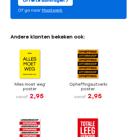
Offerte aanvragen
Of ga naar
Maatwerk
Andere klanten bekeken ook:
‘Alles moet weg’
Opheffingsuitverkoop
poster
poster
2,95
2,95
vanaf
vanaf