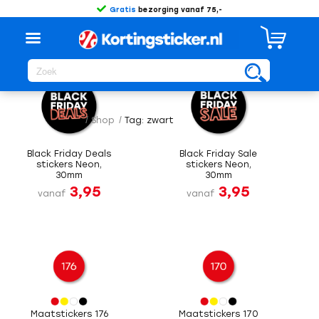
Gratis
bezorging vanaf 75,-
Sorteer op
Standaard
/
Shop
/
Tag: zwart
Black Friday Deals
Black Friday Sale
stickers Neon,
stickers Neon,
30mm
30mm
3,95
3,95
vanaf
vanaf
Maatstickers 176
Maatstickers 170