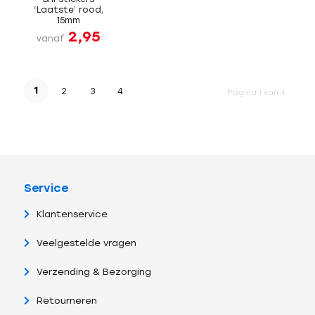
‘Laatste’ rood,
15mm
2,95
vanaf
1
2
3
4
Pagina 1 van 4
Service
Klantenservice
Veelgestelde vragen
Verzending & Bezorging
Retourneren