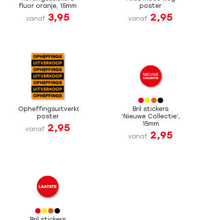
fluor oranje, 15mm
poster
3,95
2,95
vanaf
vanaf
Opheffingsuitverkoop
Bril stickers
poster
‘Nieuwe Collectie’,
15mm
2,95
vanaf
2,95
vanaf
Bril stickers