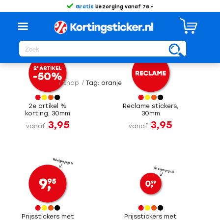
Gratis
bezorging vanaf 75,-
Sorteer op
Standaard
/
Shop
/
Tag: oranje
2e artikel %
Reclame stickers,
korting, 30mm
30mm
3,95
3,95
vanaf
vanaf
Prijsstickers met
Prijsstickers met