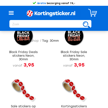
Gratis
bezorging vanaf 75,-
Sorteer op
Standaard
/
Shop
/
Tag: 30mm
Black Friday Deals
Black Friday Sale
stickers Neon,
stickers Neon,
30mm
30mm
3,95
3,95
vanaf
vanaf
Sale stickers op
Kortingsstickers