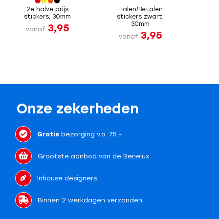
2e halve prijs
Halen/Betalen
stickers, 30mm
stickers zwart,
30mm
3,95
vanaf
3,95
vanaf
Onze zekerheden
Gratis
bezorging v.a. 75,-
Grootste aanbod van de Benelux
Inhouse designers
Binnen 2 werkdagen verzonden