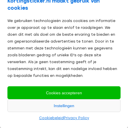
Kortingsticker.nl maakt gebruik van
cookies
We gebruiken technologieën zoals cookies om informatie
over je apparaat op te slaan en/of te raadplegen. We
doen dit met als doel om de beste ervaring te bieden en
om gepersonaliseerde advertenties te tonen. Door in te
stemmen met deze technologieën kunnen we gegevens
zoals bladeren gedrag of unieke ID's op deze site
verwerken. Als je geen toestemming geeft of je
toestemming intrekt, kan dit een nadelige invloed hebben
op bepaalde functies en mogelijkheden.
Veilig afrekenen:
Cookies accepteren
Alle
Instellingen
2024
prijzen zijn excl. BTW
Algemene Voorwaarden
Cookies
Cookiebeleid
Privacy Policy
Kortingsticker.