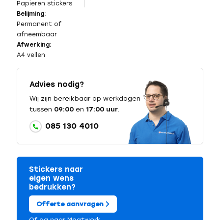
Papieren stickers
Belijming:
Permanent of
afneembaar
Afwerking:
A4 vellen
Advies nodig?
Wij zijn bereikbaar op werkdagen
tussen
09:00
en
17:00 uur
.
085 130 4010
Stickers naar
eigen wens
bedrukken?
Offerte aanvragen
Of ga naar
Maatwerk