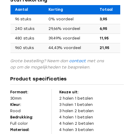
Aantal
Korting
Totaal
96 stuks
0% voordeel
3,95
240 stuks
29,66% voordeel
6,95
480 stuks
39,49% voordeel
11,95
960 stuks
44,43% voordeel
21,95
Grote bestelling? Neem dan
contact
met ons
op om de mogelijkheden te bespreken.
Product specificaties
Formaat:
Keuze uit:
30mm
2 halen 1 betalen
Kleur:
3 halen 1 betalen
Rood
3 halen 2 betalen
Bedrukking:
4 halen 1 betalen
Full color
4 halen 2 betalen
Materiaal:
4 halen 3 betalen