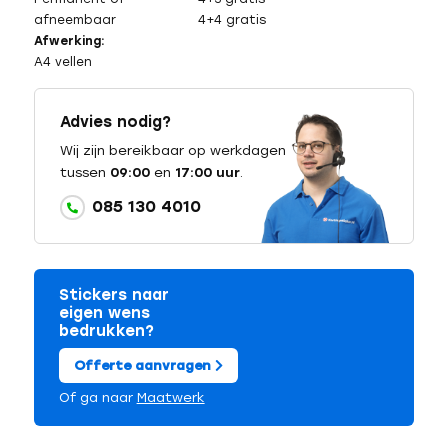
afneembaar
4+4 gratis
Afwerking:
A4 vellen
Advies nodig?
Wij zijn bereikbaar op werkdagen
tussen
09:00
en
17:00 uur
.
085 130 4010
Stickers naar
eigen wens
bedrukken?
Offerte aanvragen
Of ga naar
Maatwerk