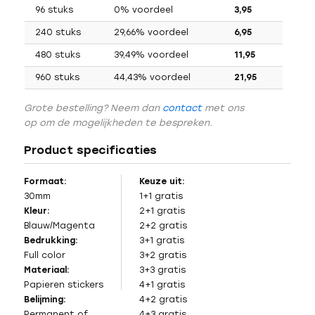
96 stuks
0% voordeel
3,95
240 stuks
29,66% voordeel
6,95
480 stuks
39,49% voordeel
11,95
960 stuks
44,43% voordeel
21,95
Grote bestelling? Neem dan
contact
met ons
op om de mogelijkheden te bespreken.
Product specificaties
Formaat:
Keuze uit:
30mm
1+1 gratis
Kleur:
2+1 gratis
Blauw/Magenta
2+2 gratis
Bedrukking:
3+1 gratis
Full color
3+2 gratis
Materiaal:
3+3 gratis
Papieren stickers
4+1 gratis
Belijming:
4+2 gratis
Permanent of
4+3 gratis