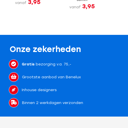
3,95
vanaf
3,95
vanaf
Onze zekerheden
Gratis
bezorging v.a. 75,-
Grootste aanbod van Benelux
Inhouse designers
Binnen 2 werkdagen verzonden