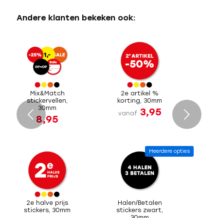
Andere klanten bekeken ook:
Mix&Match
2e artikel %
stickervellen,
korting, 30mm
30mm
3,95
Volgende
vanaf
8,95
Meerdere opties
2e halve prijs
Halen/Betalen
stickers, 30mm
stickers zwart,
30mm