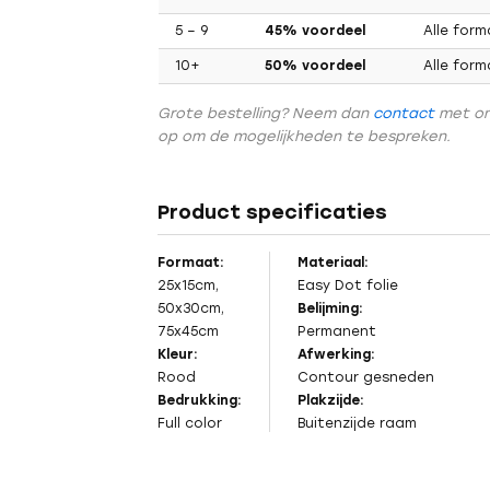
5 – 9
45% voordeel
Alle for
10+
50% voordeel
Alle for
Grote bestelling? Neem dan
contact
met o
op om de mogelijkheden te bespreken.
Product specificaties
Formaat:
Materiaal:
25x15cm,
Easy Dot
folie
50x30cm,
Belijming:
75x45cm
Permanent
Vorig
Kleur:
Afwerking:
Rood
Contour gesneden
Bedrukking:
Plakzijde:
Full color
Buitenzijde raam