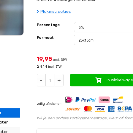
Plakinstructies
Percentage
Formaat
19,95
excl. BTW
24,14
incl. BTW
In winkelwag
Veilig afrekenen:
n
Wil je een andere kortingspercentage, kleur of fo
maten
maten