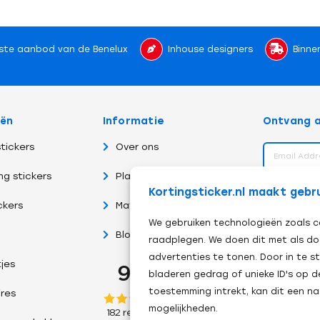
ste aanbod van de Benelux
Inhouse designers
Binne
eën
Informatie
Ontvang a
tickers
Over ons
ng stickers
Plakinstructies
volg ons 
Kortingsticker.nl maakt gebr
ckers
Materiaalsoorten
We gebruiken technologieën zoals c
Blog
raadplegen. We doen dit met als do
advertenties te tonen. Door in te
tjes
bladeren gedrag of unieke ID's op d
toestemming intrekt, kan dit een n
res
mogelijkheden.