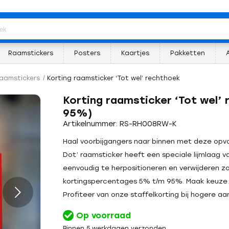
Raamstickers
Posters
Kaartjes
Pakketten
raamstickers
/
Korting raamsticker ‘Tot wel’ rechthoek
Korting raamsticker ‘Tot wel’
95%)
Artikelnummer: RS-RH008RW-K
Haal voorbijgangers naar binnen met deze opval
Dot’ raamsticker heeft een speciale lijmlaag va
eenvoudig te herpositioneren en verwijderen zon
kortingspercentages 5% t/m 95%. Maak keuze 
Profiteer van onze staffelkorting bij hogere aan
Op voorraad
Binnen 5 werkdagen verzonden