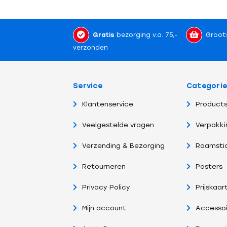
Gratis
bezorging v.a. 75,-
Groot
verzonden
Service
Categori
Klantenservice
Products
Veelgestelde vragen
Verpakki
Verzending & Bezorging
Raamsti
Retourneren
Posters
Privacy Policy
Prijskaar
Mijn account
Accessoi