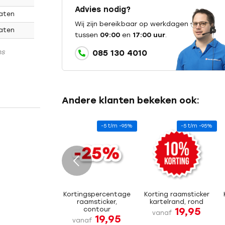
Advies nodig?
maten
Wij zijn bereikbaar op werkdagen
maten
tussen
09:00
en
17:00 uur
.
ns
085 130 4010
Andere klanten bekeken ook:
-5 t/m -95%
-5 t/m -95%
e
Kortingspercentage
Korting raamsticker
raamsticker,
kartelrand, rond
19,95
contour
vanaf
19,95
vanaf