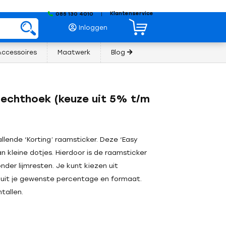
Klantenservice
085 130 4010
|
Inloggen
Accessoires
Maatwerk
Blog
 rechthoek (keuze uit 5% t/m
lende ‘Korting’ raamsticker. Deze ‘Easy
n kleine dotjes. Hierdoor is de raamsticker
der lijmresten. Je kunt kiezen uit
uit je gewenste percentage en formaat.
tallen.