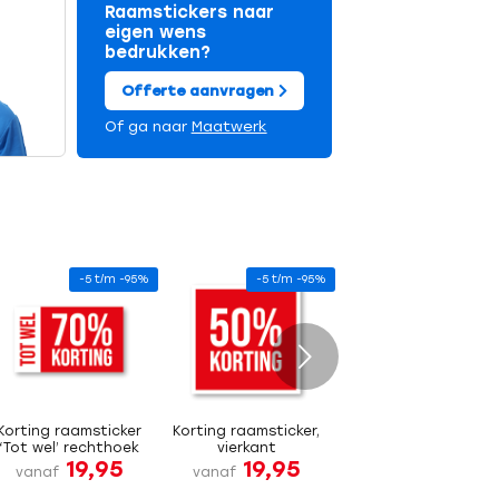
Raamstickers naar
eigen wens
bedrukken?
Offerte aanvragen
Of ga naar
Maatwerk
-5 t/m -95%
-5 t/m -95%
Volgende
Korting raamsticker
Korting raamsticker,
‘Tot wel’ rechthoek
vierkant
19,95
19,95
vanaf
vanaf