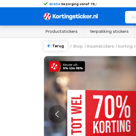
Gratis
bezorging vanaf 75,-
Productstickers
Verpakking stickers
Terug
/
Shop
/
Raamstickers
/
Korting 
rige
Volgende