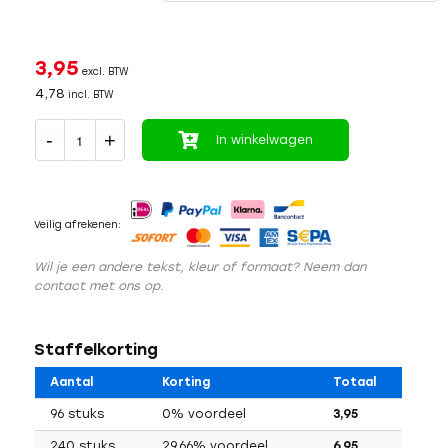
3,95
excl. BTW
4,78
incl. BTW
In winkelwagen
Veilig afrekenen:
Wil je een andere tekst, kleur of formaat? Neem dan
contact met ons op.
Staffelkorting
Aantal
Korting
Totaal
96 stuks
0% voordeel
3,95
240 stuks
29,66% voordeel
6,95