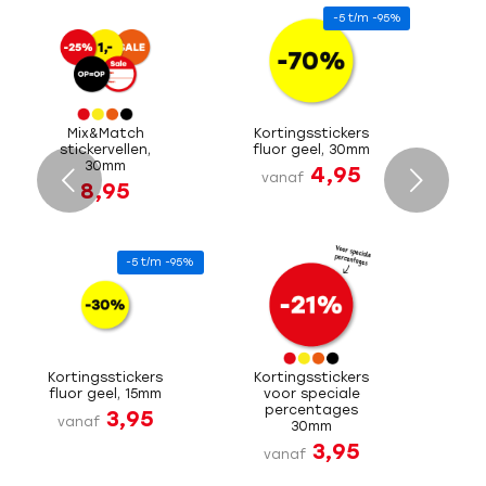
-5 t/m -95%
Mix&Match
Kortingsstickers
stickervellen,
fluor geel, 30mm
30mm
4,95
Volgende
vanaf
8,95
-5 t/m -95%
Kortingsstickers
Kortingsstickers
fluor geel, 15mm
voor speciale
percentages
3,95
vanaf
30mm
3,95
vanaf