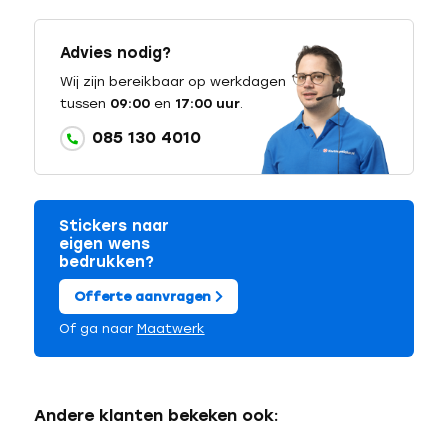
Advies nodig?
Wij zijn bereikbaar op werkdagen
tussen
09:00
en
17:00 uur
.
085 130 4010
Stickers naar
eigen wens
bedrukken?
Offerte aanvragen
Of ga naar
Maatwerk
Andere klanten bekeken ook: