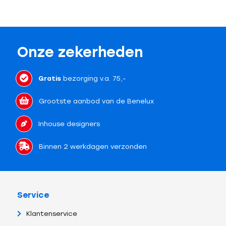
Onze zekerheden
Gratis
bezorging v.a. 75,-
Grootste aanbod van de Benelux
Inhouse designers
Binnen 2 werkdagen verzonden
Service
Klantenservice