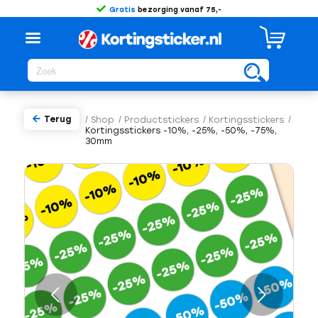
Gratis
bezorging vanaf 75,-
Terug
/
Shop
/
Productstickers
/
Kortingsstickers
/
Kortingsstickers -10%, -25%, -50%, -75%,
30mm
Volgende