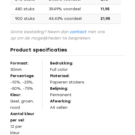
480 stuks
39,49% voordeel
11,95
900 stuks
44,43% voordeel
21,95
Grote bestelling? Neem dan
contact
met ons
op om de mogelijkheden te bespreken.
Product specificaties
Formaat:
Bedrukking:
30mm
Full color
Percentage:
Materiaal:
-10%, -25%,
Papieren stickers
-50%, -75%
Belijming:
Kleur:
Permanent
Geel, groen,
Afwerking:
rood
A4 vellen
Aantal kleur
per vel:
12 per
kleur