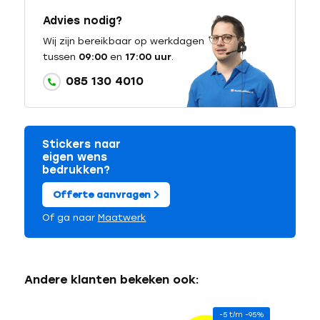
Advies nodig?
Wij zijn bereikbaar op werkdagen
tussen
09:00
en
17:00 uur
.
085 130 4010
Stickers naar
eigen wens
bedrukken?
Offerte aanvragen
Of ga naar
Maatwerk
Andere klanten bekeken ook:
-5 t/m -95%