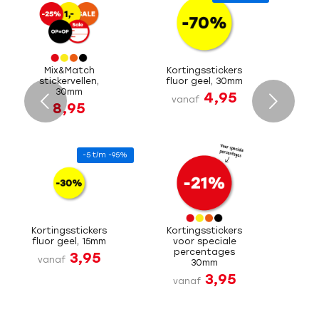
Mix&Match
Kortingsstickers
stickervellen,
fluor geel, 30mm
30mm
4,95
Volgende
vanaf
8,95
-5 t/m -95%
Kortingsstickers
Kortingsstickers
fluor geel, 15mm
voor speciale
percentages
3,95
vanaf
30mm
3,95
vanaf