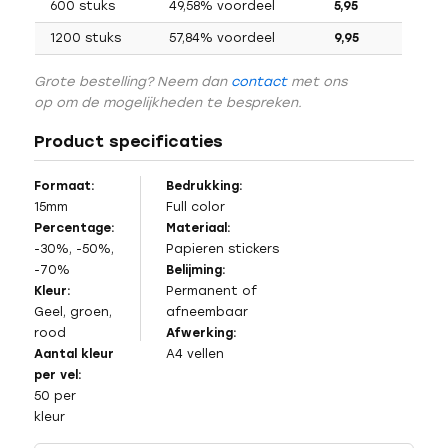
600 stuks
49,58% voordeel
5,95
1200 stuks
57,84% voordeel
9,95
Grote bestelling? Neem dan
contact
met ons
op om de mogelijkheden te bespreken.
Product specificaties
Formaat:
Bedrukking:
15mm
Full color
Percentage:
Materiaal:
-30%, -50%,
Papieren stickers
-70%
Belijming:
Kleur:
Permanent of
Geel, groen,
afneembaar
rood
Afwerking:
Aantal kleur
A4 vellen
per vel:
50 per
kleur