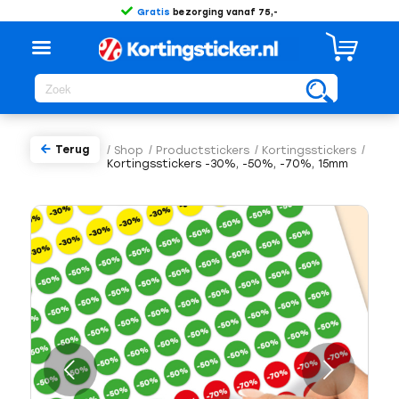
Gratis
bezorging vanaf 75,-
Terug
/
Shop
/
Productstickers
/
Kortingsstickers
/
Kortingsstickers -30%, -50%, -70%, 15mm
Volgende