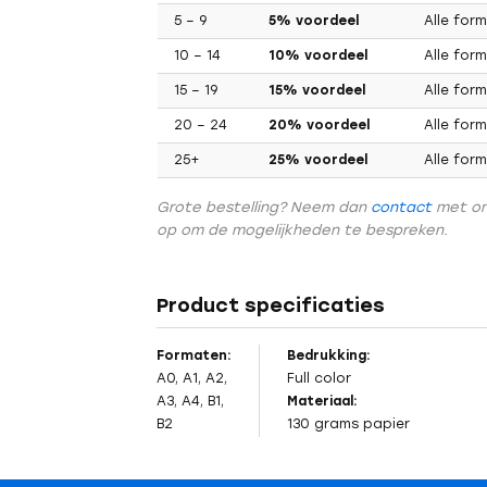
5 – 9
5% voordeel
Alle for
10 – 14
10% voordeel
Alle for
15 – 19
15% voordeel
Alle for
20 – 24
20% voordeel
Alle for
25+
25% voordeel
Alle for
Grote bestelling? Neem dan
contact
met o
op om de mogelijkheden te bespreken.
Product specificaties
Formaten:
Bedrukking:
A0, A1, A2,
Full color
A3, A4, B1,
Materiaal:
B2
130 grams
papier