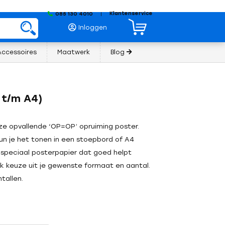
Klantenservice
085 130 4010
|
Inloggen
Accessoires
Maatwerk
Blog
 t/m A4)
e opvallende ‘OP=OP’ opruiming poster.
un je het tonen in een stoepbord of A4
 speciaal posterpapier dat goed helpt
ak keuze uit je gewenste formaat en aantal.
tallen.