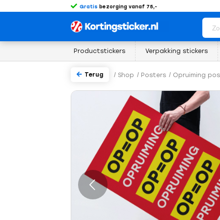
Gratis
bezorging vanaf 75,-
Productstickers
Verpakking stickers
Terug
/
Shop
/
Posters
/
Opruiming pos
rige
Volgende