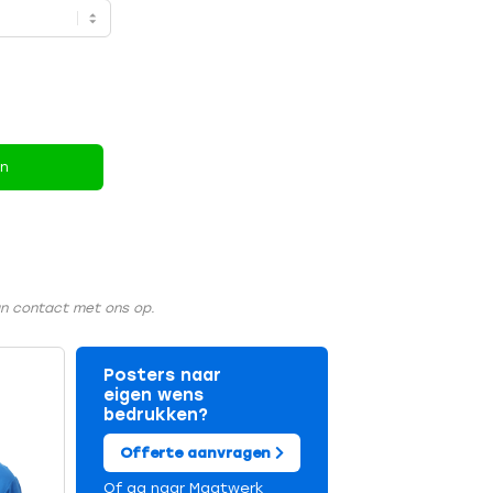
en
an contact met ons op.
Posters naar
eigen wens
bedrukken?
Offerte aanvragen
Of ga naar
Maatwerk