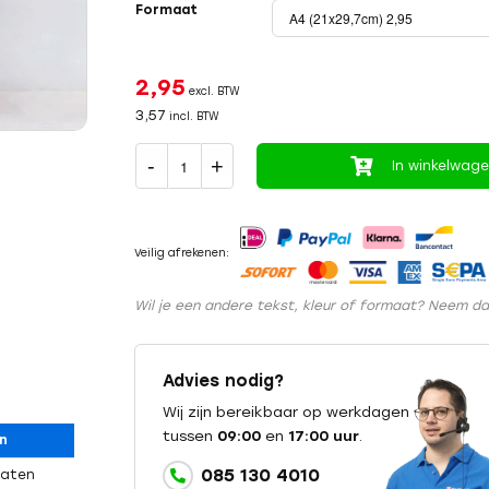
Formaat
2,95
excl. BTW
3,57
incl. BTW
In winkelwag
Veilig afrekenen:
Wil je een andere tekst, kleur of formaat? Neem d
Advies nodig?
Wij zijn bereikbaar op werkdagen
tussen
09:00
en
17:00 uur
.
n
085 130 4010
maten