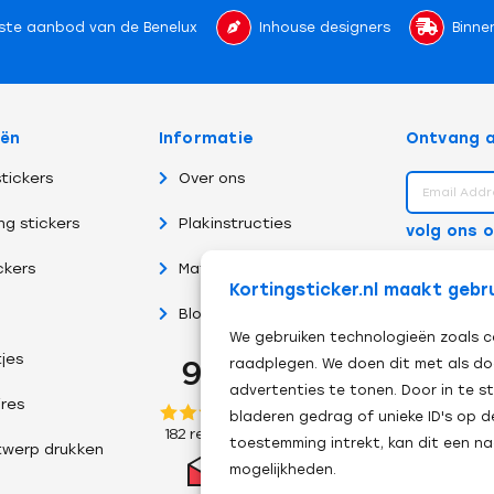
ste aanbod van de Benelux
Inhouse designers
Binne
eën
Informatie
Ontvang a
tickers
Over ons
ng stickers
Plakinstructies
volg ons 
ckers
Materiaalsoorten
Kortingsticker.nl maakt gebr
Blog
We gebruiken technologieën zoals c
tjes
raadplegen. We doen dit met als do
advertenties te tonen. Door in te
res
bladeren gedrag of unieke ID's op d
toestemming intrekt, kan dit een n
twerp drukken
mogelijkheden.