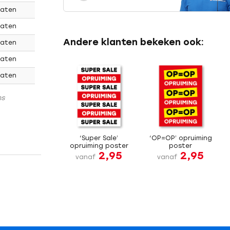
maten
maten
Andere klanten bekeken ook:
maten
maten
maten
ns
‘Super Sale’
‘OP=OP’ opruiming
opruiming poster
poster
2,95
2,95
vanaf
vanaf