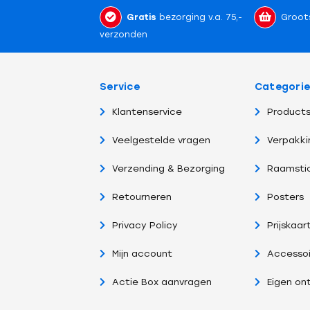
Gratis
bezorging v.a. 75,-
Groot
verzonden
Service
Categori
Klantenservice
Products
Veelgestelde vragen
Verpakki
Verzending & Bezorging
Raamsti
Retourneren
Posters
Privacy Policy
Prijskaar
Mijn account
Accessoi
Actie Box aanvragen
Eigen on