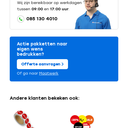
Wij zijn bereikbaar op werkdagen
tussen
09:00
en
17:00 uur
.
085 130 4010
Actie pakketten naar
eigen wens
bedrukken?
Offerte aanvragen
Of ga naar
Maatwerk
Andere klanten bekeken ook: