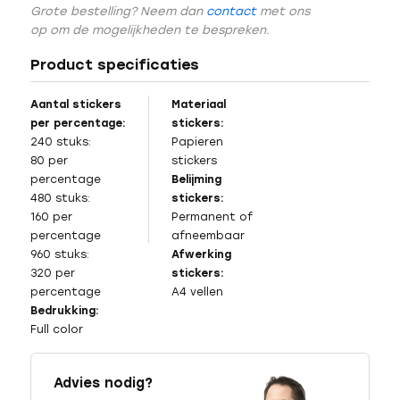
Grote bestelling? Neem dan
contact
met ons
op om de mogelijkheden te bespreken.
Product specificaties
Aantal stickers
Materiaal
per percentage:
stickers:
240 stuks:
Papieren
80 per
stickers
percentage
Belijming
480 stuks:
stickers:
160 per
Permanent of
percentage
afneembaar
960 stuks:
Afwerking
320 per
stickers:
percentage
A4 vellen
Bedrukking:
Full color
Advies nodig?