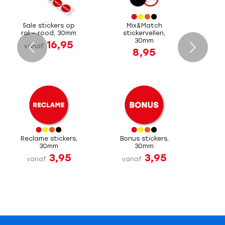
Sale stickers op
Mix&Match
rol – rood, 30mm
stickervellen,
30mm
16,95
Volgende
vanaf
8,95
Reclame stickers,
Bonus stickers,
30mm
30mm
3,95
3,95
vanaf
vanaf