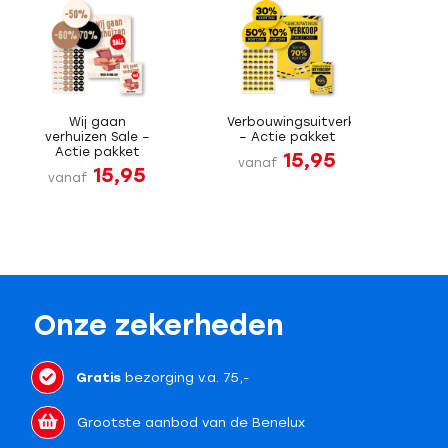
Wij gaan
Verbouwingsuitverkoop
verhuizen Sale –
– Actie pakket
Actie pakket
15,95
vanaf
15,95
vanaf
Onze zekerheden
Gratis
bezorging v.a. 75,-
Grootste aanbod van de Benelux