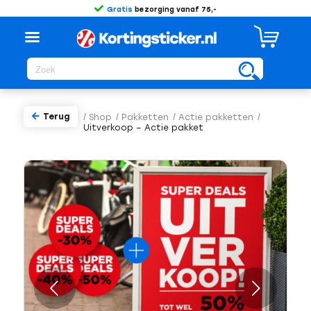
Gratis
bezorging vanaf 75,-
Terug
/
Shop
/
Pakketten
/
Actie pakketten
/
Uitverkoop – Actie pakket
Volgende