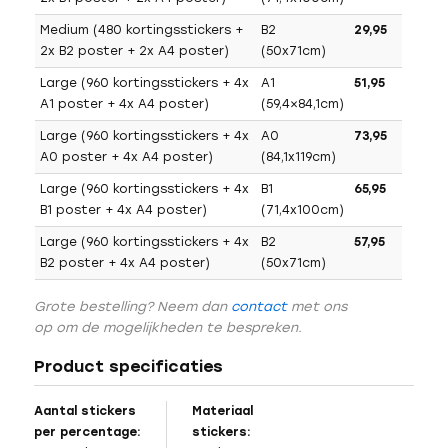
Medium (480 kortingsstickers +
B2
29,95
2x B2 poster + 2x A4 poster)
(50x71cm)
Large (960 kortingsstickers + 4x
A1
51,95
A1 poster + 4x A4 poster)
(59,4×84,1cm)
Large (960 kortingsstickers + 4x
A0
73,95
A0 poster + 4x A4 poster)
(84,1x119cm)
Large (960 kortingsstickers + 4x
B1
65,95
B1 poster + 4x A4 poster)
(71,4x100cm)
Large (960 kortingsstickers + 4x
B2
57,95
B2 poster + 4x A4 poster)
(50x71cm)
Grote bestelling? Neem dan
contact
met ons
op om de mogelijkheden te bespreken.
Product specificaties
Aantal stickers
Materiaal
per percentage:
stickers: