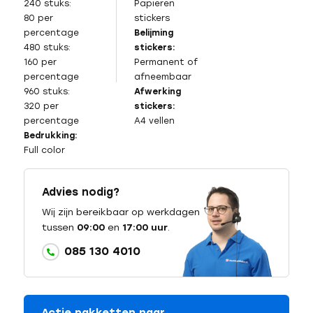
240 stuks:
Papieren
80 per
stickers
percentage
Belijming
480 stuks:
stickers:
160 per
Permanent of
percentage
afneembaar
960 stuks:
Afwerking
320 per
stickers:
percentage
A4 vellen
Bedrukking:
Full color
Advies nodig?
Wij zijn bereikbaar op werkdagen
tussen
09:00
en
17:00 uur
.
085 130 4010