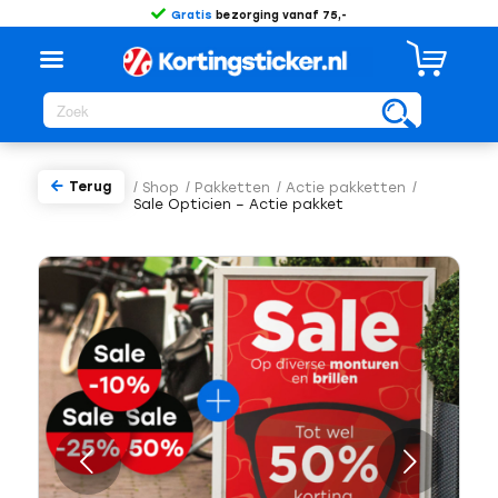
Gratis
bezorging vanaf 75,-
Terug
/
Shop
/
Pakketten
/
Actie pakketten
/
Sale Opticien – Actie pakket
Volgende