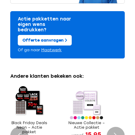
Actie pakketten naar
eigen wens
bedrukken?
Offerte aanvragen
Of ga naar
Maatwerk
Andere klanten bekeken ook:
Black Friday Deals
Nieuwe Collectie –
Neon – Actie
Actie pakket
pakket
15,95