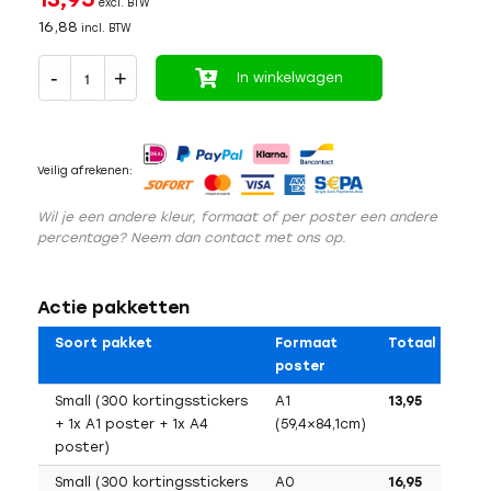
excl. BTW
16,88
incl. BTW
In winkelwagen
Veilig afrekenen:
Wil je een andere kleur, formaat of per poster een andere
percentage? Neem dan contact met ons op.
Actie pakketten
Soort pakket
Formaat
Totaal
poster
Small (300 kortingsstickers
A1
13,95
+ 1x A1 poster + 1x A4
(59,4×84,1cm)
poster)
Small (300 kortingsstickers
A0
16,95