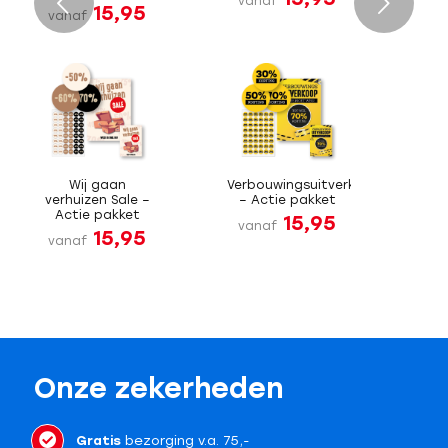
Volgende
vanaf
15,95
vanaf
Wij gaan
Verbouwingsuitverkoop
verhuizen Sale –
– Actie pakket
Actie pakket
15,95
vanaf
15,95
vanaf
Onze zekerheden
Gratis
bezorging v.a. 75,-