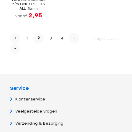
t/m ONE SIZE FITS
ALL, 15mm
2,95
vanaf
‹
2
›
1
3
4
Pagina 2 van 7
»
Service
Klantenservice
Veelgestelde vragen
Verzending & Bezorging