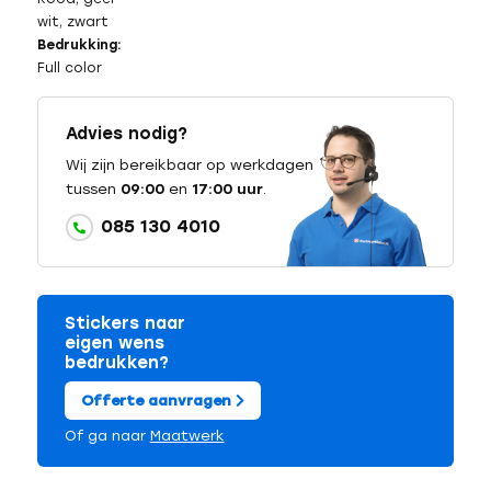
wit, zwart
Bedrukking:
Full color
Advies nodig?
Wij zijn bereikbaar op werkdagen
tussen
09:00
en
17:00 uur
.
085 130 4010
Stickers naar
eigen wens
bedrukken?
Offerte aanvragen
Of ga naar
Maatwerk