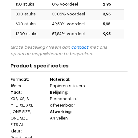
150 stuks
0% voordeel
2,95
300 stuks
33,05% voordeel
3,95
600 stuks
49,58% voordeel
5,95
1200 stuks
57,84% voordeel
9,95
Grote bestelling? Neem dan
contact
met ons
op om de mogelijkheden te bespreken.
Product specificaties
Formaat:
Materiaal:
15mm
Papieren stickers
Maat:
Belijming:
XXS, XS, S,
Permanent of
M, L, XL, XXL
afneembaar
, ONE SIZE,
Afwerking:
ONE SIZE
A4 vellen
FITS ALL
Kleur:
Rood, geel