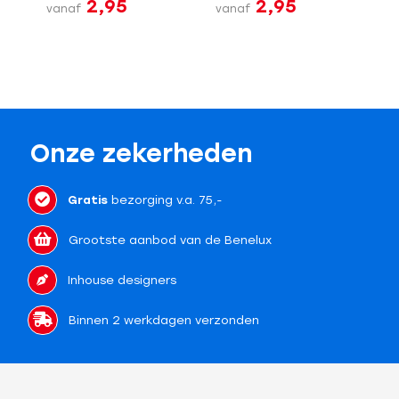
2,95
2,95
vanaf
vanaf
Onze zekerheden
Gratis
bezorging v.a. 75,-
Grootste aanbod van de Benelux
Inhouse designers
Binnen 2 werkdagen verzonden