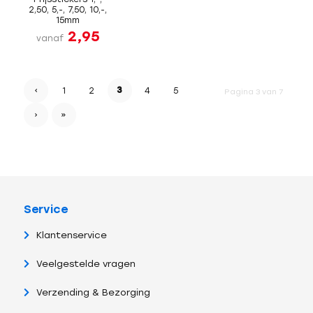
2,50, 5,-, 7,50, 10,-,
15mm
2,95
vanaf
‹
3
1
2
4
5
Pagina 3 van 7
›
»
Service
Klantenservice
Veelgestelde vragen
Verzending & Bezorging